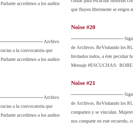
contar para escuchar historias co
 Parlante accedimos a los audios
que fluyen libremente se erigen m
Noise #20
──────────────── Signa
────────────── Archivo
de Archivos. ReVisitando los RUIDOS
acias a la convocatoria que
Invitados todos, a éste peculiar
 Parlante accedimos a los audios
Mensaje #ESCUCHAS: ROBE
Noise #21
──────────────── Signa
────────────── Archivo
de Archivos. ReVisitando los R
acias a la convocatoria que
comparten y se vinculan. Mujere
 Parlante accedimos a los audios
nos comparte en este recuerdo, c