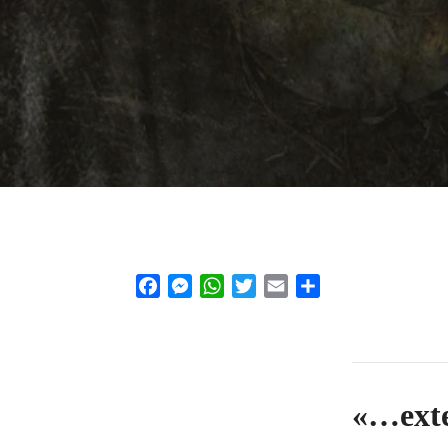
Facebook
Messenger
WhatsApp
Twitter
Email
Share
«…exte