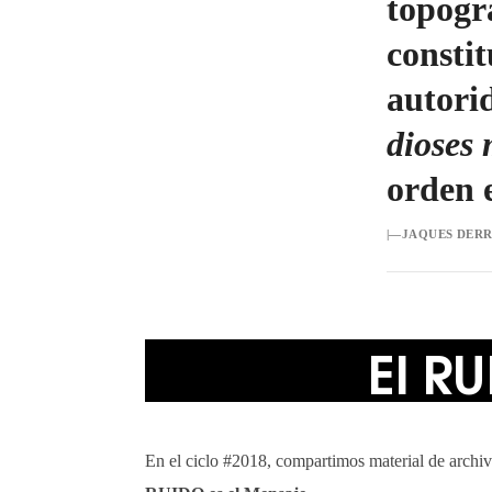
topogr
constit
autori
dioses
orden 
|—JAQUES DERR
El R
En el ciclo #2018, compartimos material de archiv