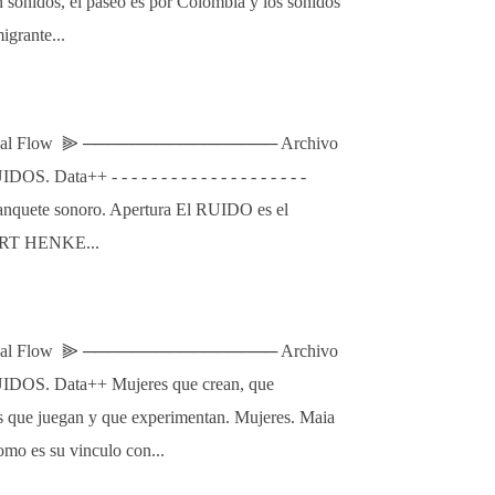
n sonidos, el paseo es por Colombia y los sonidos
igrante...
l Flow ⫸ ──────────────── Archivo
. Data++ - - - - - - - - - - - - - - - - - - - -
 banquete sonoro. Apertura El RUIDO es el
RT HENKE...
l Flow ⫸ ──────────────── Archivo
UIDOS. Data++ Mujeres que crean, que
s que juegan y que experimentan. Mujeres. Maia
omo es su vinculo con...