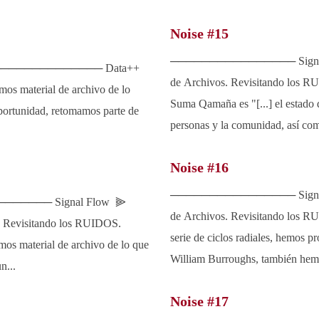
Noise #15
──────────────── Signa
────────────── Data++
de Archivos. Revisitando los R
os material de archivo de lo
Suma Qamaña es "[...] el estado d
portunidad, retomamos parte de
personas y la comunidad, así como
Noise #16
──────────────── Signa
─────── Signal Flow ⫸
de Archivos. Revisitando los 
evisitando los RUIDOS.
serie de ciclos radiales, hemos p
os material de archivo de lo que
William Burroughs, también hem
n...
Noise #17