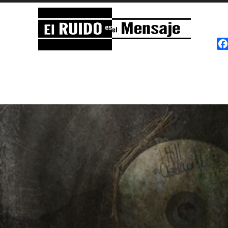
El RUIDO es el Mensaje
NOISE is the Message