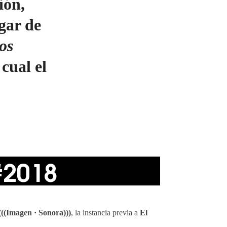
ión,
gar de
os
cual el
#2018
(((Imagen · Sonora)))
, la instancia previa a
El