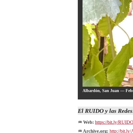
Albardón, San Juan — Febr
El
RUIDO
y las Rede
♒ Web:
https://bit.ly/RUI
♒ Archive.org:
http://bit.