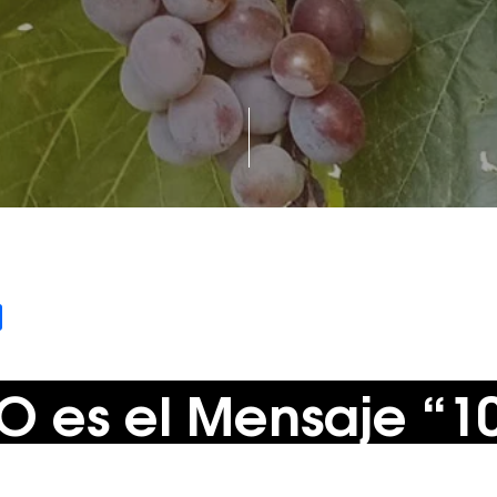
l
Share
DO es el Mensaje “1