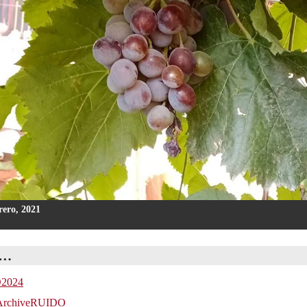
ero, 2021
s…
DO2024
ly/ArchiveRUIDO