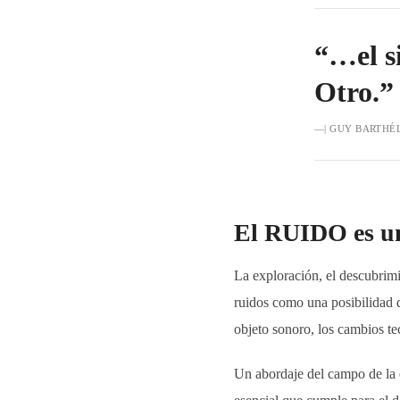
“…el s
Otro.”
—| GUY BARTHÉ
El
RUIDO
es 
La exploración, el descubrimi
ruidos como una posibilidad d
objeto sonoro, los cambios te
Un abordaje del campo de la e