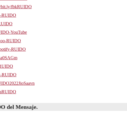
//bit.ly/fbkRUIDO
/IG-RUIDO
itRUIDO
/RUIDO-YouTube
y/Goo-RUIDO
y/Spotify-RUIDO
o/3a0SAGm
oxRUIDO
art-RUIDO
/RUIDO2022JioSaavn
aanaRUIDO
DO
del
Mensaje
.