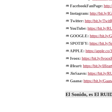
♒ FacebookFanPage:
http:
♒ Instagram:
http://bit.ly
♒ Twitter:
http://bit.ly/Tw
♒ YouTube:
https://bit.ly
♒ GOOGLE:
https://bit.l
♒ SPOTIFY:
https://bit.l
♒ APPLE:
https://apple.c
♒ Ivoox:
https://bit.ly/Ivo
♒ iHeart:
https://bit.ly/iHe
♒ JioSaavn:
https://bit.ly
♒ Gaana:
https://bit.ly/G
El
Sonido
, es El
RUI