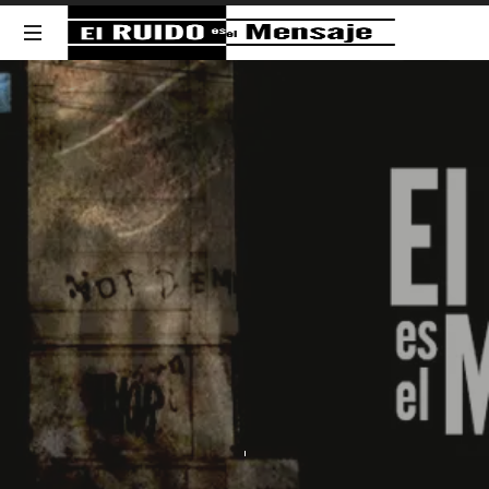
El
RUIDO
NOISE
is
the
es
Message
el
Mensaje