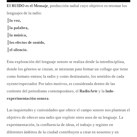
El RUIDO es el Mensaje
, producción radial cuyo objetivo es retomar los
lenguajes de la radio:
║la voz,
║la palabra,
║la música,
║los efectos de sonido,
║el silencio.
Esta exploración del lenguaje sonoro se realiza desde la interdisciplina,
donde los géneros se cruzan, se mixturan para formar un collage que tiene
como formato emisor, la radio y como destinatario, los sentidos de cada
oyente/espectador. Por tales motivos, es considerada dentro de las
corriente del periodismo contemporáneo, el
RadioArte
y la
ludo-
experimentación sonora
.
Las inquietudes y curiosidades que ofrece el campo sonoro nos plantean el
objetivo de ofrecer una radio que explote otros usos de su lenguaje. La
experimentación, la confluencia de ideas, el trabajo y registro en
diferentes ámbitos de la ciudad contribuyen a crear en nosotros y en