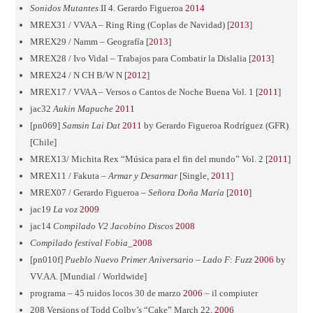
Sonidos
Mutantes
II 4. Gerardo Figueroa
2014
MREX31 / VVAA – Ring Ring (Coplas de Navidad) [
2013
]
MREX29 / Namm – Geografía [
2013
]
MREX28 / Ivo Vidal – Trabajos para Combatir la Dislalia [
2013
]
MREX24 / N CH B/W N [
2012
]
MREX17 / VVAA – Versos o Cantos de Noche Buena Vol. 1 [
2011
]
jac32
Aukin
Mapuche
2011
[pn069]
Samsin
Lai
Dat
2011
by Gerardo Figueroa Rodríguez (GFR)
[Chile]
MREX13/ Michita Rex “Música para el fin del mundo” Vol. 2 [
2011
]
MREX11 / Fakuta –
Armar y Desarmar
[Single,
2011
]
MREX07 / Gerardo Figueroa –
Señora
Doña
María
[
2010
]
jac19
La voz
2009
jac14
Compilado V2 Jacobino Discos
2008
Compilado
festival Fobia
_
2008
[pn010f]
Pueblo
Nuevo
Primer
Aniversario
–
Lado
F
:
Fuzz
2006
by
VV.AA. [Mundial / Worldwide]
programa – 45 ruidos locos 30 de marzo
2006
– il compiuter
208 Versions of Todd Colby’s “Cake” March 22,
2006