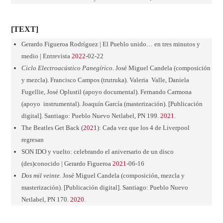
[TEXT]
Gerardo Figueroa Rodríguez | El Pueblo unido… en tres minutos y
medio | Entrevista
2022
-02-22
Ciclo
Electroacústico
Panegírico
. José Miguel Candela (composición
y mezcla). Francisco Campos (trutruka). Valeria Valle, Daniela
Fugellie, José Oplustil (apoyo documental). Fernando Carmona
(apoyo instrumental). Joaquín García (masterización). [Publicación
digital]. Santiago: Pueblo Nuevo Netlabel, PN 199.
2021
.
The Beatles Get Back (
2021
): Cada vez que los 4 de Liverpool
regresan
SON IDO y vuelto: celebrando el aniversario de un disco
(des)conocido | Gerardo Figueroa
2021
-06-16
Dos mil veinte.
José Miguel Candela (composición, mezcla y
masterización). [Publicación digital]. Santiago: Pueblo Nuevo
Netlabel, PN 170.
2020
.