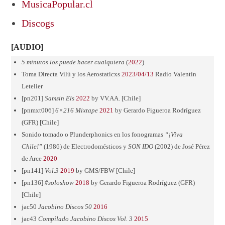
MusicaPopular.cl
Discogs
[AUDIO]
5 minutos los puede hacer cualquiera
(
2022
)
Toma Directa Vilú y los Aerostaticxs
2023/04/13
Radio Valentín
Letelier
[pn201]
Samsin
Els
2022
by VV.AA. [Chile]
[pnmxt006]
6×216
Mixtape
2021
by Gerardo Figueroa Rodríguez
(GFR) [Chile]
Sonido tomado o Plunderphonics en los fonogramas
“¡Viva
Chile!”
(1986) de Electrodomésticos y
SON
IDO
(2002) de José Pérez
de Arce
2020
[pn141]
Vol.3
2019
by GMS/FBW [Chile]
[pn136]
#soloshow
2018
by Gerardo Figueroa Rodríguez (GFR)
[Chile]
jac50
Jacobino Discos 50
2016
jac43
Compilado Jacobino Discos Vol. 3
2015