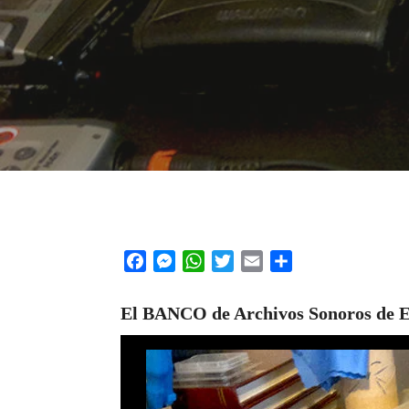
Facebook
Messenger
WhatsApp
Twitter
Email
Share
El BANCO de Archivos Sonoros de
E