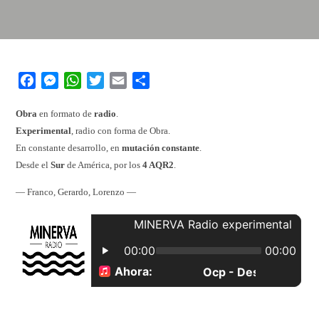
Facebook
Messenger
WhatsApp
Twitter
Email
Share
Obra
en formato de
radio
.
Experimental
, radio con forma de Obra.
En constante desarrollo, en
mutación constante
.
Desde el
Sur
de América, por los
4 AQR2
.
— Franco, Gerardo, Lorenzo —