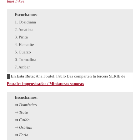
Imot Inkve
.
Escuchamos
:
1. Obsidiana
2. Amatista
3. Pirita
4. Hematite
5. Cuarzo
6. Turmalina
7. Ambar
█ En Esta Ruta:
Ana Foutel, Pablo Bas comparten la tercera SERIE de
Postales improvisadas / Miniaturas sonoras
.
Escuchamos
:
⇒ Doméstico
⇒ Trato
⇒ Caída
⇒ Órbitas
⇒ Feria