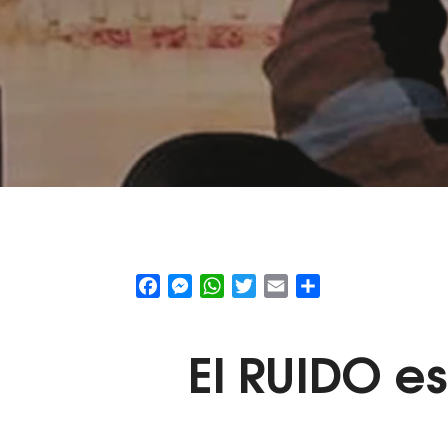
Facebook
Messenger
WhatsApp
Twitter
Email
Share
El
RUIDO
es