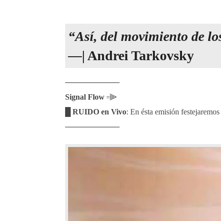
“Así, del movimiento de lo
—| Andrei Tarkovsky
──────────
Signal Flow
꞊⫸
█ RUIDO en Vivo
: En ésta emisión festejarem
──────────