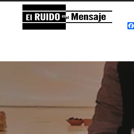
El RUIDO es el Mensaje
NOISE is the Message