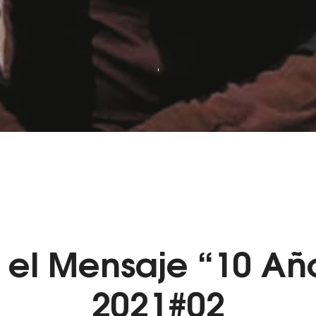
 el
M
ensaje “10 Añ
2021#02