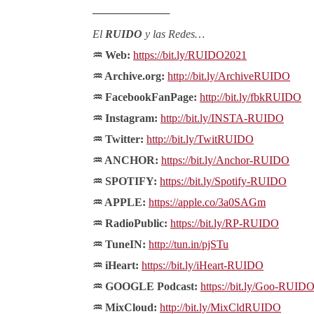
──────────
El
RUIDO
y las Redes…
♒ Web:
https://bit.ly/RUIDO2021
♒ Archive.org:
http://bit.ly/ArchiveRUIDO
♒ FacebookFanPage:
http://bit.ly/fbkRUIDO
♒ Instagram:
http://bit.ly/INSTA-RUIDO
♒ Twitter:
http://bit.ly/TwitRUIDO
♒ ANCHOR:
https://bit.ly/Anchor-RUIDO
♒ SPOTIFY:
https://bit.ly/Spotify-RUIDO
♒ APPLE:
https://apple.co/3a0SAGm
♒ RadioPublic:
https://bit.ly/RP-RUIDO
♒ TuneIN:
http://tun.in/pjSTu
♒ iHeart:
https://bit.ly/iHeart-RUIDO
♒ GOOGLE Podcast:
https://bit.ly/Goo-RUID
♒ MixCloud:
http://bit.ly/MixCldRUIDO