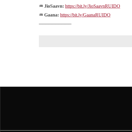
♒ JioSaavn:
https://bit.ly/JioSaavnRUIDO
♒ Gaana:
https://bit.ly/GaanaRUIDO
──────────