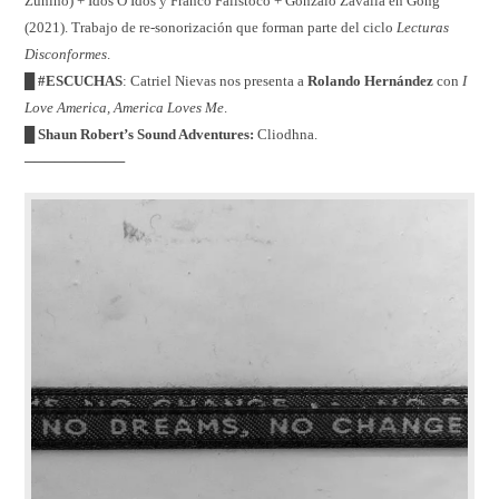
Zunino) + Idos O Idos y Franco Falistoco + Gonzalo Zavalla en Gong
(2021). Trabajo de re-sonorización que forman parte del ciclo
Lecturas
Disconformes
.
█
#ESCUCHAS
: Catriel Nievas nos presenta a
Rolando Hernández
con
I
Love America, America Loves Me
.
█ Shaun Robert’s Sound Adventures:
Cliodhna.
──────────