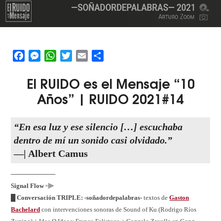
Facebook
Messenger
WhatsApp
Twitter
Email
Share
El
RUIDO
es el
M
ensaje “10
Años” | RUIDO 2021#14
“En esa luz y ese silencio […] escuchaba
dentro de mí un sonido casi olvidado.”
—|
Albert Camus
──────────
Signal Flow
꞊⫸
█ Conversación TRIPLE:
-soñadordepalabras-
textos de
Gaston
Bachelard
con intervenciones sonoras de Sound of Ku (Rodrigo Ríos