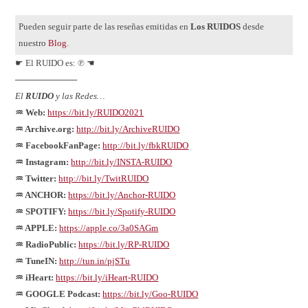
Pueden seguir parte de las reseñas emitidas en
Los RUIDOS
desde
nuestro
Blog
.
☛ El RUIDO es: ℗ ☚
──────────
El
RUIDO
y las Redes…
♒ Web:
https://bit.ly/RUIDO2021
♒ Archive.org:
http://bit.ly/ArchiveRUIDO
♒ FacebookFanPage:
http://bit.ly/fbkRUIDO
♒ Instagram:
http://bit.ly/INSTA-RUIDO
♒ Twitter:
http://bit.ly/TwitRUIDO
♒ ANCHOR:
https://bit.ly/Anchor-RUIDO
♒ SPOTIFY:
https://bit.ly/Spotify-RUIDO
♒ APPLE:
https://apple.co/3a0SAGm
♒ RadioPublic:
https://bit.ly/RP-RUIDO
♒ TuneIN:
http://tun.in/pjSTu
♒ iHeart:
https://bit.ly/iHeart-RUIDO
♒ GOOGLE Podcast:
https://bit.ly/Goo-RUIDO