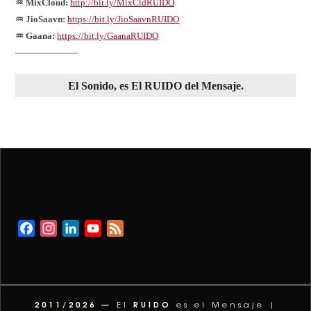
♒ MixCloud:
http://bit.ly/MixCldRUIDO
♒ JioSaavn:
https://bit.ly/JioSaavnRUIDO
♒ Gaana:
https://bit.ly/GaanaRUIDO
──────────
El
Sonido
, es El
RUIDO
del
Mensaje
.
Facebook
Instagram
LinkedIn
YouTube
Feed
Channel
2011/2026 —
RUIDO
El
es el Mensaje |