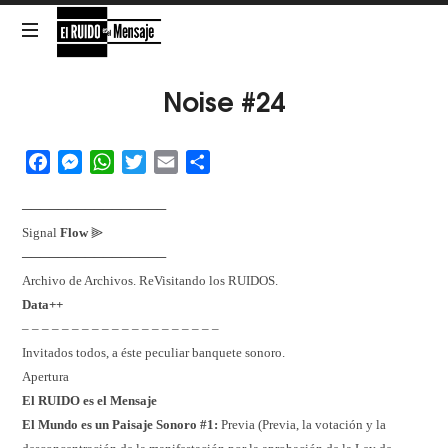
El
RUIDO
NOISE
Noise #24
is
the
es
Message
Facebook
Messenger
WhatsApp
Twitter
Email
Share
el
────────────────
Mensaje
Signal
Flow
⫸
────────────────
Archivo de Archivos. ReVisitando los RUIDOS.
Data++
– – – – – – – – – – – – – – – – – – – –
Invitados todos, a éste peculiar banquete sonoro.
Apertura
El RUIDO es el Mensaje
El Mundo es un Paisaje Sonoro #1:
Previa (Previa, la votación y la