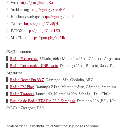
♒ Web:
http://goo.gl/skncKa
♒ Archive.org:
http://goo.gl/xrvuRF
♒ FacebookFanPage:
https://goo.gl/mnpk49
♒ Twitter:
https://goo.gl/Qw8jHa
♒ IVOOX:
http://goo.gl/Cmd1E6
♒ MixCloud:
https://goo.gl/g6qtMk
────────────────
(Re)Transmiten:
▌
Radio Eterogenia
, Sábado, 00h / Miércoles 13h :: Córdoba, Argentina
▌
Radio Universidad UNRosario
, Domingo 22h :: Rosario, Santa Fe,
Argentina
▌
Radio Revés Fm 88.7
, Domingo, 23h, Córdoba, ARG
▌
Radio FM Play
, Domingo 24h :: Marcos Juárez, Córdoba, Argentina
▌
Radio Tsonami
, Lunes 10h, Miércoles 22h, Sábado 14h :: Chile
▌
Escuela de Radio TEA FM 98.9 Zaragoza
, Domingo 23h (ES) / 18h
(ARG) :: Zaragoza, ESP.
────────────────
Sean parte de la escucha en el vasto paisaje de los Sonidos.