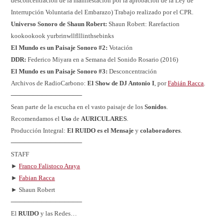
desconcentración de la manifestación por la aprobación de la Ley de
Interrupción Voluntaria del Embarazo) Trabajo realizado por el CPR.
Universo Sonoro de Shaun Robert:
Shaun Robert: Rarefaction
kookookook yurbrinwllflllinthsebinks
El Mundo es un Paisaje Sonoro #2:
Votación
DDR:
Federico Miyara en a Semana del Sonido Rosario (2016)
El Mundo es un Paisaje Sonoro #3:
Desconcentración
Archivos de RadioCarbono:
El Show de DJ Antonio I
, por
Fabián Racca
.
────────────────
Sean parte de la escucha en el vasto paisaje de los
Sonidos
.
Recomendamos el
Uso
de
AURICULARES
.
Producción Integral:
El RUIDO es el Mensaje
y
colaboradores
.
────────────────
STAFF
►
Franco Falistoco Araya
►
Fabian Racca
► Shaun Robert
────────────────
El
RUIDO
y las Redes…