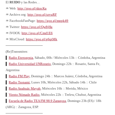
El
RUIDO
y las Redes…
♒ Web:
http://goo.gl/skncKa
♒ Archive.org:
http://goo.gl/xrvuRF
♒ FacebookFanPage:
https://goo.gl/mnpk49
♒ Twitter:
https://goo.gl/Qw8jHa
♒ IVOOX:
http://goo.gl/Cmd1E6
♒ MixCloud:
https://goo.gl/g6qtMk
────────────────
(Re)Transmiten:
▌
Radio Eterogenia
, Sábado, 00h / Miércoles 13h :: Córdoba, Argentina
▌
Radio Universidad UNRorario
, Domingo 22h :: Rosario, Santa Fe,
Argentina
▌
Radio FM Play
, Domingo 24h :: Marcos Juárez, Córdoba, Argentina
▌
Radio Tsonami
, Lunes 10h, Miércoles 22h, Sábado 14h :: Chile
▌
Radio Anahuác Mayab
, Miércoles 16h :: Merida, México
▌
Viento Nómade Radio
, Miércoles 22h :: Trelew, Chubut, Argentina
▌
Escuela de Radio TEA FM 98.9 Zaragoza
, Domingo 23h (ES) / 18h
(ARG) :: Zaragoza, ESP.
────────────────