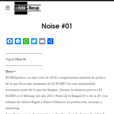
El
RUIDO
NOISE
Noise #01
is
the
es
Message
Facebook
Messenger
WhatsApp
Twitter
Email
Share
el
────────────────
Mensaje
Signal
Flow
⫸
────────────────
Data++
RUIDOarchivo, en este ciclo de 2018, compartiremos material de archivo
de lo que lleva este semanario de El RUIDO. En esta oportunidad,
retomamos parte de lo que fue Imagen_Sonora, la instancia previa a El
RUIDO es el Mensaje del año 2012. Partes de la Imagen 01 y de la 29. Con
trabajos de Julieta Rigali y Franco Falistoco en producción, montaje y
mastering.