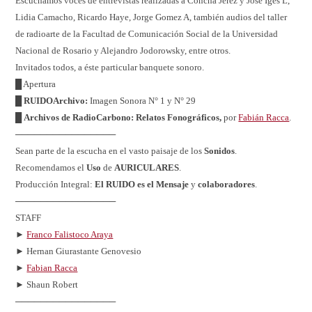
Escuchamos voces de entrevistas realizadas a Concha Jerez y José Igés L,
Lidia Camacho, Ricardo Haye, Jorge Gomez A, también audios del taller
de radioarte de la Facultad de Comunicación Social de la Universidad
Nacional de Rosario y Alejandro Jodorowsky, entre otros.
Invitados todos, a éste particular banquete sonoro.
█ Apertura
█
RUIDOArchivo:
Imagen Sonora N° 1 y N° 29
█
Archivos de RadioCarbono: Relatos Fonográficos,
por
Fabián Racca
.
────────────────
Sean parte de la escucha en el vasto paisaje de los
Sonidos
.
Recomendamos el
Uso
de
AURICULARES
.
Producción Integral:
El RUIDO es el Mensaje
y
colaboradores
.
────────────────
STAFF
►
Franco Falistoco Araya
► Hernan Giurastante Genovesio
►
Fabian Racca
► Shaun Robert
────────────────