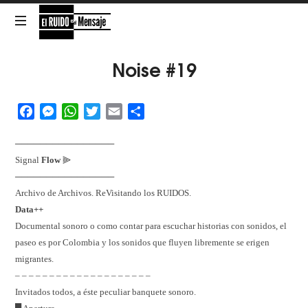
El
RUIDO
NOISE
Noise #19
is
the
es
Message
Facebook
Messenger
WhatsApp
Twitter
Email
Share
el
────────────────
Mensaje
Signal
Flow
⫸
────────────────
Archivo de Archivos. ReVisitando los RUIDOS.
Data++
Documental sonoro o como contar para escuchar historias con sonidos, el
paseo es por Colombia y los sonidos que fluyen libremente se erigen
migrantes.
– – – – – – – – – – – – – – – – – – – –
Invitados todos, a éste peculiar banquete sonoro.