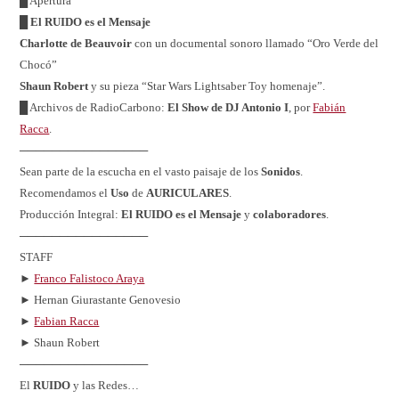
█ Apertura
█
El RUIDO es el Mensaje
Charlotte de Beauvoir
con un documental sonoro llamado “Oro Verde del
Chocó”
Shaun Robert
y su pieza “Star Wars Lightsaber Toy homenaje”.
█ Archivos de RadioCarbono:
El Show de DJ Antonio I
, por
Fabián
Racca
.
────────────────
Sean parte de la escucha en el vasto paisaje de los
Sonidos
.
Recomendamos el
Uso
de
AURICULARES
.
Producción Integral:
El RUIDO es el Mensaje
y
colaboradores
.
────────────────
STAFF
►
Franco Falistoco Araya
► Hernan Giurastante Genovesio
►
Fabian Racca
► Shaun Robert
────────────────
El
RUIDO
y las Redes…