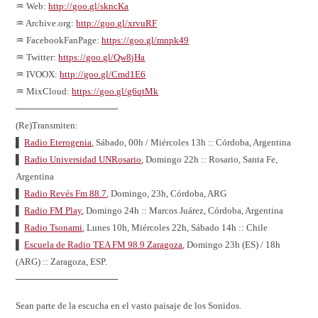
♒ Web:
http://goo.gl/skncKa
♒ Archive.org:
http://goo.gl/xrvuRF
♒ FacebookFanPage:
https://goo.gl/mnpk49
♒ Twitter:
https://goo.gl/Qw8jHa
♒ IVOOX:
http://goo.gl/Cmd1E6
♒ MixCloud:
https://goo.gl/g6qtMk
────────────────
(Re)Transmiten:
▌
Radio Eterogenia
, Sábado, 00h / Miércoles 13h :: Córdoba, Argentina
▌
Radio Universidad UNRosario
, Domingo 22h :: Rosario, Santa Fe,
Argentina
▌
Radio Revés Fm 88.7
, Domingo, 23h, Córdoba, ARG
▌
Radio FM Play
, Domingo 24h :: Marcos Juárez, Córdoba, Argentina
▌
Radio Tsonami
, Lunes 10h, Miércoles 22h, Sábado 14h :: Chile
▌
Escuela de Radio TEA FM 98.9 Zaragoza
, Domingo 23h (ES) / 18h
(ARG) :: Zaragoza, ESP.
────────────────
Sean parte de la escucha en el vasto paisaje de los Sonidos.