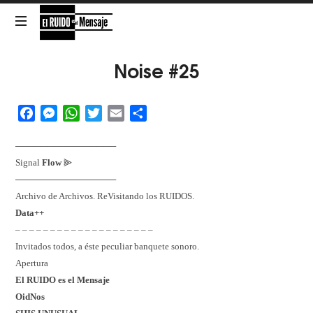
El
RUIDO
NOISE
Noise #25
is
the
es
Message
Facebook
Messenger
WhatsApp
Twitter
Email
Share
el
────────────────
Mensaje
Signal
Flow
⫸
────────────────
Archivo de Archivos. ReVisitando los RUIDOS.
Data++
– – – – – – – – – – – – – – – – – – – –
Invitados todos, a éste peculiar banquete sonoro.
Apertura
El RUIDO es el Mensaje
OidNos