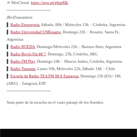
♒ MixCloud:
https://goo.gl/g6qtMk
────────────────
(Re)Transmiten:
▌
Radio Eterogenia
, Sábado, 00h / Miércoles 13h :: Córdoba, Argentina
▌
Radio Universidad UNRosario
, Domingo 22h :: Rosario, Santa Fe,
Argentina
▌
Radio RUEDA
, Domingo/Miércoles 22h :: Buenos Aires, Argentina
▌
Radio Revés Fm 88.7
, Domingo, 23h, Córdoba, ARG
▌
Radio FM Play
, Domingo 24h :: Marcos Juárez, Córdoba, Argentina
▌
Radio Tsonami
, Lunes 10h, Miércoles 22h, Sábado 14h :: Chile
▌
Escuela de Radio TEA FM 98.9 Zaragoza
, Domingo 23h (ES) / 18h
(ARG) :: Zaragoza, ESP.
────────────────
Sean parte de la escucha en el vasto paisaje de los Sonidos.