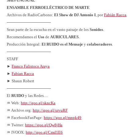
SHIS UNUSUAL
ENSAMBLE FERROELÉCTRICO DE MARTE
Archivos de RadioCarbono:
El Show de DJ Antonio I
, por
Fabián Racca
.
────────────────
Sean parte de la escucha en el vasto paisaje de los
Sonidos
.
Recomendamos el
Uso
de
AURICULARES
.
Producción Integral:
El RUIDO es el Mensaje
y
colaboradores
.
────────────────
STAFF
►
Franco Falistoco Araya
►
Fabian Racca
► Shaun Robert
────────────────
El
RUIDO
y las Redes…
♒ Web:
http://goo.gl/skncKa
♒ Archive.org:
http://goo.gl/xrvuRF
♒ FacebookFanPage:
https://goo.gl/mnpk49
♒ Twitter:
https://goo.gl/Qw8jHa
♒ IVOOX:
http://goo.gl/Cmd1E6