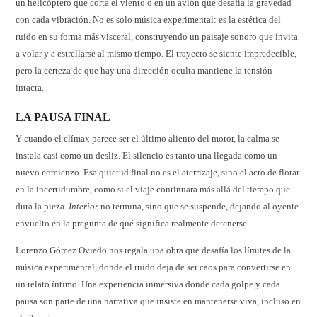
un helicóptero que corta el viento o en un avión que desafía la gravedad
con cada vibración. No es solo música experimental: es la estética del
ruido en su forma más visceral, construyendo un paisaje sonoro que invita
a volar y a estrellarse al mismo tiempo. El trayecto se siente impredecible,
pero la certeza de que hay una dirección oculta mantiene la tensión
intacta.
LA PAUSA FINAL
Y cuando el clímax parece ser el último aliento del motor, la calma se
instala casi como un desliz. El silencio es tanto una llegada como un
nuevo comienzo. Esa quietud final no es el aterrizaje, sino el acto de flotar
en la incertidumbre, como si el viaje continuara más allá del tiempo que
dura la pieza.
Interior
no termina, sino que se suspende, dejando al oyente
envuelto en la pregunta de qué significa realmente detenerse.
Lorenzo Gómez Oviedo nos regala una obra que desafía los límites de la
música experimental, donde el ruido deja de ser caos para convertirse en
un relato íntimo. Una experiencia inmersiva donde cada golpe y cada
pausa son parte de una narrativa que insiste en mantenerse viva, incluso en