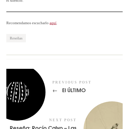
el silencio.
Recomendamos escucharlo
aquí
.
Reseñas
PREVIOUS POST
El ÚLTIMO
←
NEXT POST
Reseña: Rocío Calvo – Las