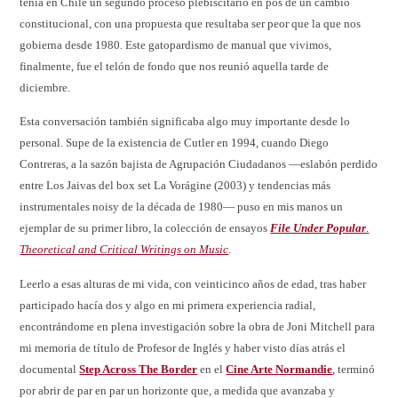
tenía en Chile un segundo proceso plebiscitario en pos de un cambio
constitucional, con una propuesta que resultaba ser peor que la que nos
gobierna desde 1980. Este gatopardismo de manual que vivimos,
finalmente, fue el telón de fondo que nos reunió aquella tarde de
diciembre.
Esta conversación también significaba algo muy importante desde lo
personal. Supe de la existencia de Cutler en 1994, cuando Diego
Contreras, a la sazón bajista de Agrupación Ciudadanos —eslabón perdido
entre Los Jaivas del box set La Vorágine (2003) y tendencias más
instrumentales noisy de la década de 1980— puso en mis manos un
ejemplar de su primer libro, la colección de ensayos
File Under Popular
.
Theoretical and Critical Writings on Music
.
Leerlo a esas alturas de mi vida, con veinticinco años de edad, tras haber
participado hacía dos y algo en mi primera experiencia radial,
encontrándome en plena investigación sobre la obra de Joni Mitchell para
mi memoria de título de Profesor de Inglés y haber visto días atrás el
documental
Step Across The Border
en el
Cine Arte Normandie
, terminó
por abrir de par en par un horizonte que, a medida que avanzaba y