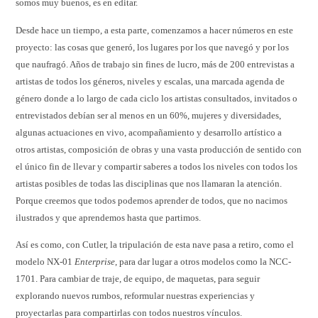
somos muy buenos, es en editar.
Desde hace un tiempo, a esta parte, comenzamos a hacer números en este
proyecto: las cosas que generó, los lugares por los que navegó y por los
que naufragó. Años de trabajo sin fines de lucro, más de 200 entrevistas a
artistas de todos los géneros, niveles y escalas, una marcada agenda de
género donde a lo largo de cada ciclo los artistas consultados, invitados o
entrevistados debían ser al menos en un 60%, mujeres y diversidades,
algunas actuaciones en vivo, acompañamiento y desarrollo artístico a
otros artistas, composición de obras y una vasta producción de sentido con
el único fin de llevar y compartir saberes a todos los niveles con todos los
artistas posibles de todas las disciplinas que nos llamaran la atención.
Porque creemos que todos podemos aprender de todos, que no nacimos
ilustrados y que aprendemos hasta que partimos.
Así es como, con Cutler, la tripulación de esta nave pasa a retiro, como el
modelo NX-01
Enterprise
, para dar lugar a otros modelos como la NCC-
1701. Para cambiar de traje, de equipo, de maquetas, para seguir
explorando nuevos rumbos, reformular nuestras experiencias y
proyectarlas para compartirlas con todos nuestros vínculos.