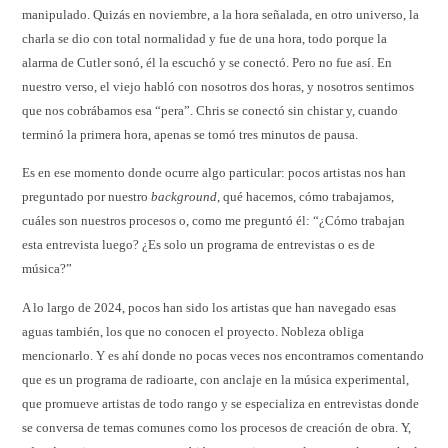
manipulado. Quizás en noviembre, a la hora señalada, en otro universo, la
charla se dio con total normalidad y fue de una hora, todo porque la
alarma de Cutler sonó, él la escuchó y se conectó. Pero no fue así. En
nuestro verso, el viejo habló con nosotros dos horas, y nosotros sentimos
que nos cobrábamos esa “pera”. Chris se conectó sin chistar y, cuando
terminó la primera hora, apenas se tomó tres minutos de pausa.
Es en ese momento donde ocurre algo particular: pocos artistas nos han
preguntado por nuestro
background
, qué hacemos, cómo trabajamos,
cuáles son nuestros procesos o, como me preguntó él: “¿Cómo trabajan
esta entrevista luego? ¿Es solo un programa de entrevistas o es de
música?”
A lo largo de 2024, pocos han sido los artistas que han navegado esas
aguas también, los que no conocen el proyecto. Nobleza obliga
mencionarlo. Y es ahí donde no pocas veces nos encontramos comentando
que es un programa de radioarte, con anclaje en la música experimental,
que promueve artistas de todo rango y se especializa en entrevistas donde
se conversa de temas comunes como los procesos de creación de obra. Y,