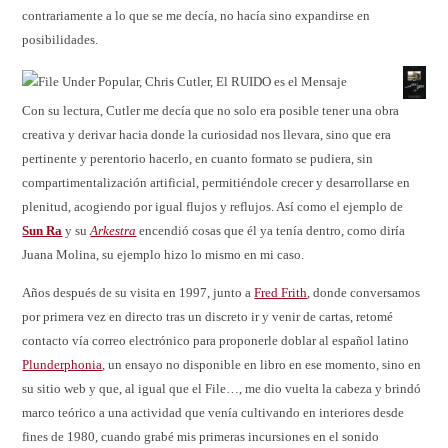
contrariamente a lo que se me decía, no hacía sino expandirse en
posibilidades.
Con su lectura, Cutler me decía que no solo era posible tener una obra
creativa y derivar hacia donde la curiosidad nos llevara, sino que era
pertinente y perentorio hacerlo, en cuanto formato se pudiera, sin
compartimentalización artificial, permitiéndole crecer y desarrollarse en
plenitud, acogiendo por igual flujos y reflujos. Así como el ejemplo de
Sun Ra
y su
Arkestra
encendió cosas que él ya tenía dentro, como diría
Juana Molina, su ejemplo hizo lo mismo en mi caso.
Años después de su visita en 1997, junto a
Fred Frith
, donde conversamos
por primera vez en directo tras un discreto ir y venir de cartas, retomé
contacto vía correo electrónico para proponerle doblar al español latino
Plunderphonia
, un ensayo no disponible en libro en ese momento, sino en
su sitio web y que, al igual que el File…, me dio vuelta la cabeza y brindó
marco teórico a una actividad que venía cultivando en interiores desde
fines de 1980, cuando grabé mis primeras incursiones en el sonido