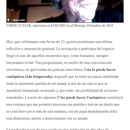
CHRIS CUTLER, entrevista en El RUIDO es el Mensaje, Diciembre de 2023
Hoy, que celebramos esta fiesta de 15, quiero permitirme una última
reflexión y muestra de gratitud. La invitación a participar del espacio
llegó en uno de aquellos momentos que, como humanos, siempre
intentamos evitar. Tras preguntarme, en medio de una conversación
electrónica, en qué estaba mi podcast misceláneo E
sto lo puede hacer
cualquiera (2da temporada)
, respondí que lo tenía en pausa indefinida
dada la inminente partida de mi mamá, a raíz de un cáncer que se
manifestó demasiado avanzado y, por ende, sin posibilidad de acciones
remediales. La serie de cápsulas
5’ los puede hacer Cualquiera
constituyó
una ventana que me permitió atravesar esa partida e iniciar un duelo que
se cerró hace poco más de una semana, con mi papá abandonando feliz
esta dimensión, presto a reencontrarse con su amada.
La profundización de esta colaboración, traducida en dos años de