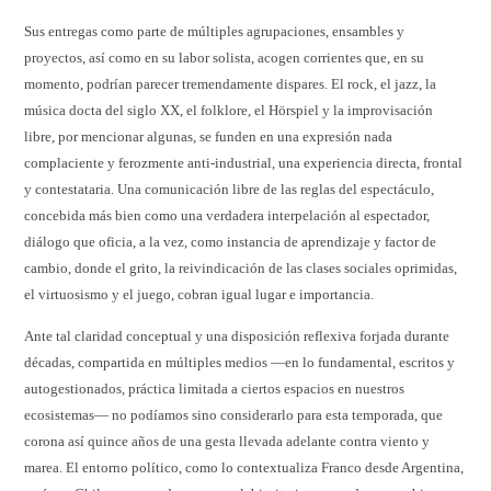
Sus entregas como parte de múltiples agrupaciones, ensambles y
proyectos, así como en su labor solista, acogen corrientes que, en su
momento, podrían parecer tremendamente dispares. El rock, el jazz, la
música docta del siglo XX, el folklore, el Hörspiel y la improvisación
libre, por mencionar algunas, se funden en una expresión nada
complaciente y ferozmente anti-industrial, una experiencia directa, frontal
y contestataria. Una comunicación libre de las reglas del espectáculo,
concebida más bien como una verdadera interpelación al espectador,
diálogo que oficia, a la vez, como instancia de aprendizaje y factor de
cambio, donde el grito, la reivindicación de las clases sociales oprimidas,
el virtuosismo y el juego, cobran igual lugar e importancia.
Ante tal claridad conceptual y una disposición reflexiva forjada durante
décadas, compartida en múltiples medios —en lo fundamental, escritos y
autogestionados, práctica limitada a ciertos espacios en nuestros
ecosistemas— no podíamos sino considerarlo para esta temporada, que
corona así quince años de una gesta llevada adelante contra viento y
marea. El entorno político, como lo contextualiza Franco desde Argentina,