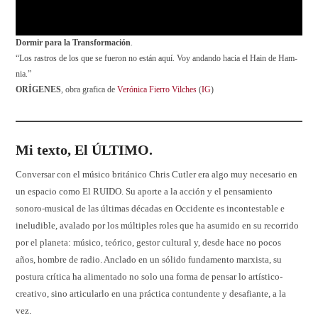
Dormir para la Transformación
.
“Los rastros de los que se fueron no están aquí. Voy andando hacia el Hain de Ham-
nia.”
ORÍGENES
, obra grafica de
Verónica Fierro Vilches
(
IG
)
Mi texto, El ÚLTIMO.
Conversar con el músico británico Chris Cutler era algo muy necesario en
un espacio como El RUIDO. Su aporte a la acción y el pensamiento
sonoro-musical de las últimas décadas en Occidente es incontestable e
ineludible, avalado por los múltiples roles que ha asumido en su recorrido
por el planeta: músico, teórico, gestor cultural y, desde hace no pocos
años, hombre de radio. Anclado en un sólido fundamento marxista, su
postura crítica ha alimentado no solo una forma de pensar lo artístico-
creativo, sino articularlo en una práctica contundente y desafiante, a la
vez.