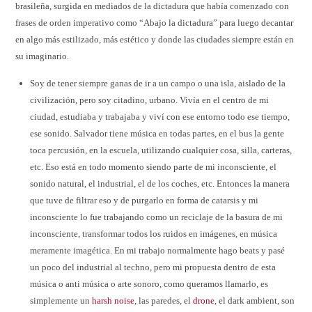
brasileña, surgida en mediados de la dictadura que había comenzado con
frases de orden imperativo como “Abajo la dictadura” para luego decantar
en algo más estilizado, más estético y donde las ciudades siempre están en
su imaginario.
Soy de tener siempre ganas de ir a un campo o una isla, aislado de la
civilización, pero soy citadino, urbano. Vivía en el centro de mi
ciudad, estudiaba y trabajaba y viví con ese entorno todo ese tiempo,
ese sonido. Salvador tiene música en todas partes, en el bus la gente
toca percusión, en la escuela, utilizando cualquier cosa, silla, carteras,
etc. Eso está en todo momento siendo parte de mi inconsciente, el
sonido natural, el industrial, el de los coches, etc. Entonces la manera
que tuve de filtrar eso y de purgarlo en forma de catarsis y mi
inconsciente lo fue trabajando como un reciclaje de la basura de mi
inconsciente, transformar todos los ruidos en imágenes, en música
meramente imagética. En mi trabajo normalmente hago beats y pasé
un poco del industrial al techno, pero mi propuesta dentro de esta
música o anti música o arte sonoro, como queramos llamarlo, es
simplemente un
harsh noise
, las paredes, el
drone
, el dark ambient, son