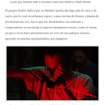
cosas que remiten más a escenas como una música visual misma.
El propio Andrei indica que en Harakiri quería dar algo más de caos y de
vacío, por lo cual escuchamos capas y capas encima de drones, cámaras de
reverberancias, eco. Así es que fue diseñándolo con software y
computadores ya sea desde el aspecto meramente sonoro, como el visual,
ya que a veces hace presentaciones en vivo de sus trabajos sonoros
apoyado en muchas oportunidades, por imágenes.