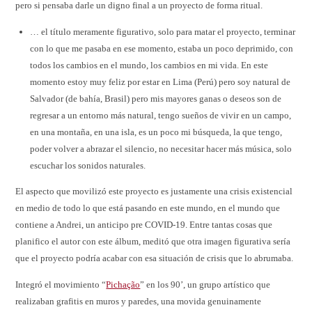
pero si pensaba darle un digno final a un proyecto de forma ritual.
… el título meramente figurativo, solo para matar el proyecto, terminar
con lo que me pasaba en ese momento, estaba un poco deprimido, con
todos los cambios en el mundo, los cambios en mi vida. En este
momento estoy muy feliz por estar en Lima (Perú) pero soy natural de
Salvador (de bahía, Brasil) pero mis mayores ganas o deseos son de
regresar a un entorno más natural, tengo sueños de vivir en un campo,
en una montaña, en una isla, es un poco mi búsqueda, la que tengo,
poder volver a abrazar el silencio, no necesitar hacer más música, solo
escuchar los sonidos naturales.
El aspecto que movilizó este proyecto es justamente una crisis existencial
en medio de todo lo que está pasando en este mundo, en el mundo que
contiene a Andrei, un anticipo pre COVID-19. Entre tantas cosas que
planifico el autor con este álbum, meditó que otra imagen figurativa sería
que el proyecto podría acabar con esa situación de crisis que lo abrumaba.
Integró el movimiento “
Pichação
” en los 90’, un grupo artístico que
realizaban grafitis en muros y paredes, una movida genuinamente