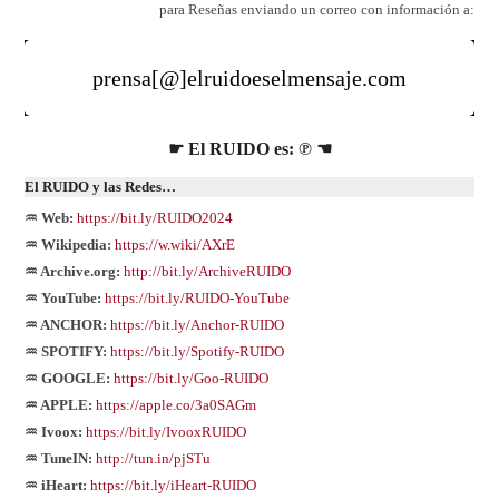
para Reseñas enviando un correo con información a:
prensa[@]elruidoeselmensaje.com
☛ El RUIDO es: ℗ ☚
El
RUIDO
y las Redes…
♒ Web:
https://bit.ly/RUIDO2024
♒ Wikipedia:
https://w.wiki/AXrE
♒ Archive.org:
http://bit.ly/ArchiveRUIDO
♒ YouTube:
https://bit.ly/RUIDO-YouTube
♒ ANCHOR:
https://bit.ly/Anchor-RUIDO
♒ SPOTIFY:
https://bit.ly/Spotify-RUIDO
♒ GOOGLE:
https://bit.ly/Goo-RUIDO
♒ APPLE:
https://apple.co/3a0SAGm
♒ Ivoox:
https://bit.ly/IvooxRUIDO
♒ TuneIN:
http://tun.in/pjSTu
♒ iHeart:
https://bit.ly/iHeart-RUIDO