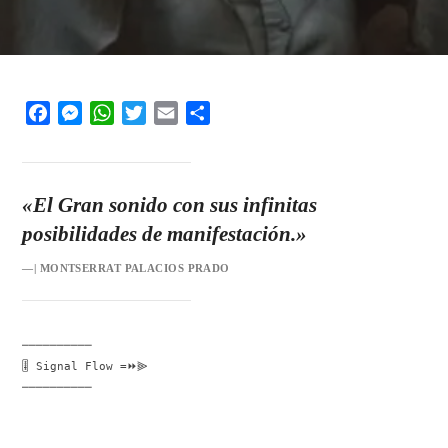
Facebook
Messenger
WhatsApp
Twitter
Email
Share
«El Gran sonido con sus infinitas
posibilidades de manifestación.»
—| MONTSERRAT PALACIOS PRADO
──────────
🎚️ Signal Flow =⏩⫸
──────────