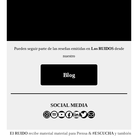
Pueden seguir parte de las reseñas emitidas en
Los RUIDOS
desde
nuestro
Blog
SOCIAL MEDIA
Instagram
Spotify
franco@elruidoeselmensaj
Facebook
LinkedIn
Twitter
Correo electrónico
El RUIDO
recibe material material para Prensa &
#ESCUCHA
y también