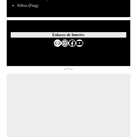
Silbos (Frag)
Enlaces de Interés:
Website de MATTIN
Instagram
Facebook
YouTube
– ~ –