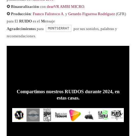
✪ Binauralización
con
dearVR AMBI MICRO
.
✪ Producción
:
Franco Falistoco A.
y
Gerardo Figueroa Rodríguez
(GFR)
para El
RUIDO
es el
M
ensaje
MONTSERRAT
Agradecimientos
para
por sus sonidos, palabras y
recomendaciones.
Compartimos nuestros RUIDOS durante 2024, en
estas casas.