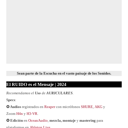
Sean parte de la Escucha en el vasto paisaje de los Sonidos.
El RUIDO es el Mensaje | 202
4
Recomendamos el
Uso
de
AURICULARES
.
Specs
:
✪ Audios
registrados en
Reaper
con micrófonos
SHURE
,
AKG
y
Zoom
H4n
y
H3-VR
.
✪ Edición
en
OceanAudio
,
mezcla, montaje
y
mastering
para
plataformas en
Ableton Live
.