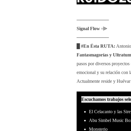
──────────
Signal Flow
꞊⫸
──────────
█ #En Ésta RUTA:
Antonio 
Fantasmagorías y Ultratu
pasos por diversos proyectos
emocional y su relación con l
Actualmente reside y Huévar 
Escuchamos trabajos sel
El Celacanto y las Sir
Abu Simbel Music Bo
Monsterio