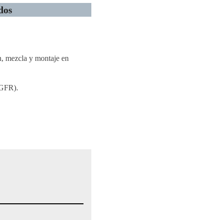
dos
n, mezcla y montaje en
GFR).