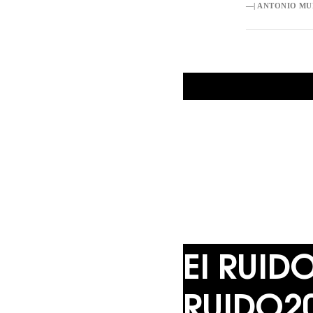
—| ANTONIO M
El
RUID
RUIDO2