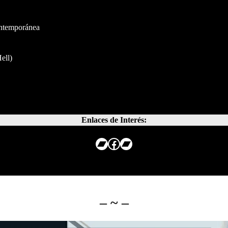
ntemporánea
ell)
Enlaces de Interés:
Bandcamp
Facebook
Bandcamp
– ~ –