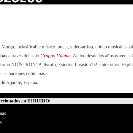
Murga, inclasificable músico, poeta, video-artista, crítico musical espa
mbas
,a través del sello
Gruppo Ungido.
Activo desde los años noventa. 
 como NOÏSTRON’ Batiscafo, Estertor, Invasión’92 entre otros. Explor
as situaciones cotidianas.
de Aljarafe, España.
eccionados en El RUIDO:
enas
x