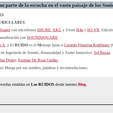
an parte de la escucha en el vasto paisaje de los Soni
23
.
URICULARES
.
Reaper
con micrófonos
SHURE
,
AKG
y Zoom
H4n
y
H3-VR
. Edició
nauralización con
SOUNDSQUARE
.
o A.
y El
RUIDO
es el
M
ensaje junto a
Gerardo Figueroa Rodríguez
(
 en Ingeniería de Sonido, Binauralidad y Audio Inmersivo:
Sol Rezza
.
Daz Disley
,
Enrique De Rosa Giolito
.
io Murga por sus sonidos, palabras y recomendaciones.
 reseñas emitidas en
Los RUIDOS
desde nuestro
Blog
.