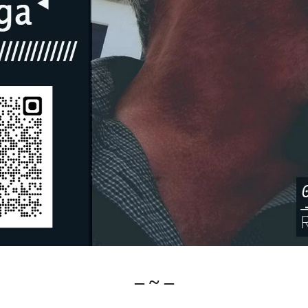
– ~ –