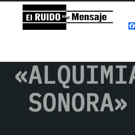
El RUIDO es el Mensaje
NOISE is the Message