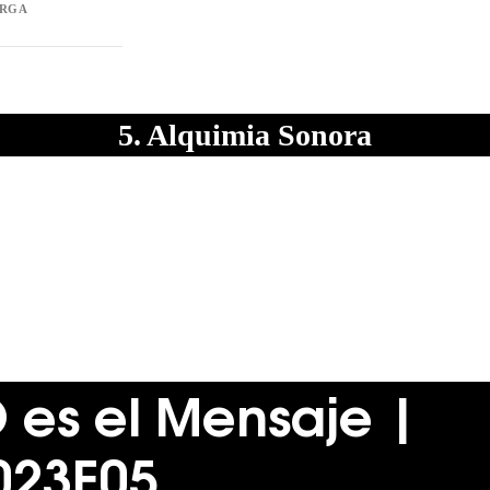
URGA
5. Alquimia Sonora
O
es el
M
ensaje |
023E05