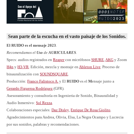
Sean parte de la escucha en el vasto paisaje de los Sonidos.
El RUIDO es el mensaje 2023
.
Recomendamos el
Uso
de
AURICULARES
.
Specs: audios registrados en
Reaper
con micrófonos
SHURE
,
AKG
y Zoom
H4n
y
H3-VR
. Edición, mezcla y montaje en
Ableton Live
. Proceso de
binauralización con
SOUNDSQUARE
.
Producción:
Franco Falistoco A.
y El
RUIDO
es el
M
ensaje junto a
Gerardo Figueroa Rodríguez
(GFR).
Asesoramiento y consultoría en Ingenieria de Sonido, Binauralidad y
Audio Inmersivo:
Sol Rezza
.
Colaboraciones especiales:
Daz Disley
,
Enrique De Rosa Giolito
.
Agradecimientos para Andrea, Olivia, Elsa, La Negra Ocampo y Lucrecia
por sus sonidos, palabras y recomendaciones.