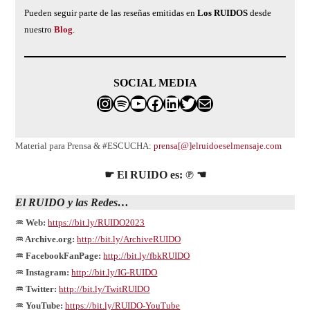
Pueden seguir parte de las reseñas emitidas en
Los RUIDOS
desde
nuestro
Blog
.
SOCIAL MEDIA
Instagram
Spotify
franco@elruidoeselmensaj
Facebook
LinkedIn
Twitter
Correo electrónico
Material para Prensa & #ESCUCHA:
prensa[@]elruidoeselmensaje.com
☛ El RUIDO es: ℗ ☚
El
RUIDO
y las Redes…
♒ Web:
https://bit.ly/RUIDO2023
♒ Archive.org:
http://bit.ly/ArchiveRUIDO
♒ FacebookFanPage:
http://bit.ly/fbkRUIDO
♒ Instagram:
http://bit.ly/IG-RUIDO
♒ Twitter:
http://bit.ly/TwitRUIDO
♒ YouTube:
https://bit.ly/RUIDO-YouTube