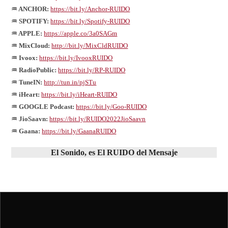
♒ ANCHOR:
https://bit.ly/Anchor-RUIDO
♒ SPOTIFY:
https://bit.ly/Spotify-RUIDO
♒ APPLE:
https://apple.co/3a0SAGm
♒ MixCloud:
http://bit.ly/MixCldRUIDO
♒ Ivoox:
https://bit.ly/IvooxRUIDO
♒ RadioPublic:
https://bit.ly/RP-RUIDO
♒ TuneIN:
http://tun.in/pjSTu
♒ iHeart:
https://bit.ly/iHeart-RUIDO
♒ GOOGLE Podcast:
https://bit.ly/Goo-RUIDO
♒ JioSaavn:
https://bit.ly/RUIDO2022JioSaavn
♒ Gaana:
https://bit.ly/GaanaRUIDO
El
Sonido
, es El
RUIDO
del
Mensaje