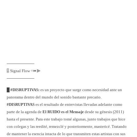
──────────
🎚️ Signal Flow =⏩⫸
──────────
█ #DISRUPTIVAS:
es un proyecto que surge como necesidad ante un
panorama dentro del mundo del sonido bastante precario.
#DISRUPTIVAS
es el resultado de entrevistas llevadas adelante como
parte de la agenda de
El RUIDO es el Mensaje
desde su génesis (2011)
hasta el presente. Para este trabajo tomé algunas, junto trabajos que hice
con colegas y las reedité, remezclé y posteriormente, mastericé. Tratando
de mantener la esencia intacta de lo que transmiten estas artistas con sus