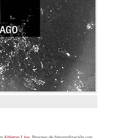
en
Ableton Live
. Proceso de binauralización con