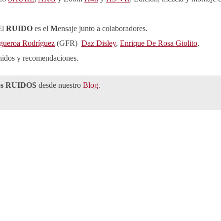
El
RUIDO
es el
M
ensaje junto a colaboradores.
gueroa Rodríguez
(GFR)
Daz Disley
,
Enrique De Rosa Giolito
,
onidos y recomendaciones.
os RUIDOS
desde nuestro
Blog
.