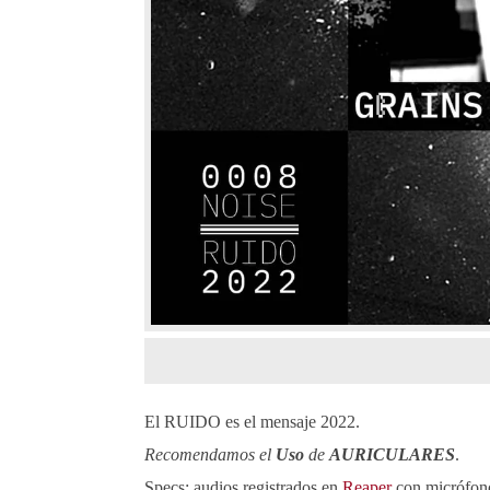
El RUIDO es el mensaje 2022.
Recomendamos el
Uso
de
AURICULARES
.
Specs: audios registrados en
Reaper
con micrófo