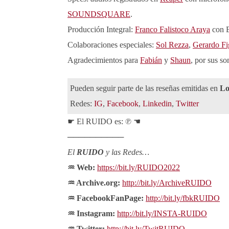
SOUNDSQUARE
.
Producción Integral:
Franco Falistoco Araya
con 
Colaboraciones especiales:
Sol Rezza
,
Gerardo Fi
Agradecimientos para
Fabián
y
Shaun
, por sus s
Pueden seguir parte de las reseñas emitidas en
L
Redes:
IG
,
Facebook
,
Linkedin
,
Twitter
☛ El RUIDO es: ℗ ☚
──────────
El
RUIDO
y las Redes…
♒ Web:
https://bit.ly/RUIDO2022
♒ Archive.org:
http://bit.ly/ArchiveRUIDO
♒ FacebookFanPage:
http://bit.ly/fbkRUIDO
♒ Instagram:
http://bit.ly/INSTA-RUIDO
♒ Twitter:
http://bit.ly/TwitRUIDO