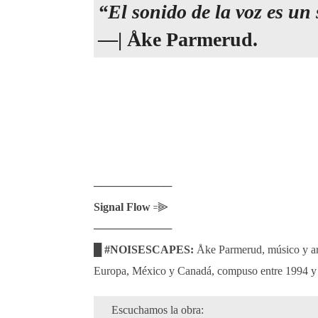
“El sonido de la voz es u
—| Åke Parmerud.
──────────
Signal Flow
꞊⫸
──────────
█ #NOISESCAPES:
Åke Parmerud, músico y art
Europa, México y Canadá, compuso entre 1994 y 
Escuchamos la obra: