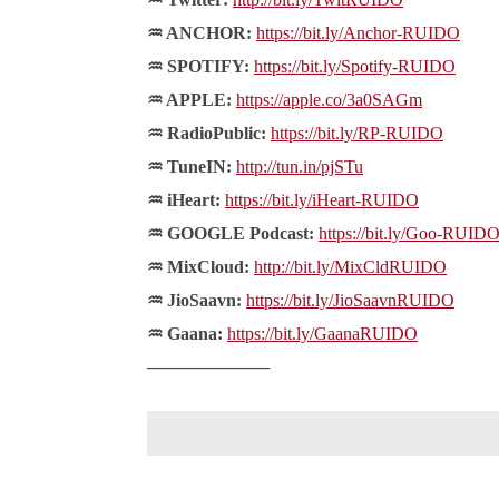
♒ ANCHOR:
https://bit.ly/Anchor-RUIDO
♒ SPOTIFY:
https://bit.ly/Spotify-RUIDO
♒ APPLE:
https://apple.co/3a0SAGm
♒ RadioPublic:
https://bit.ly/RP-RUIDO
♒ TuneIN:
http://tun.in/pjSTu
♒ iHeart:
https://bit.ly/iHeart-RUIDO
♒ GOOGLE Podcast:
https://bit.ly/Goo-RUID
♒ MixCloud:
http://bit.ly/MixCldRUIDO
♒ JioSaavn:
https://bit.ly/JioSaavnRUIDO
♒ Gaana:
https://bit.ly/GaanaRUIDO
──────────