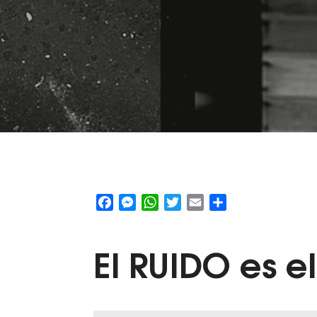
Facebook
Messenger
WhatsApp
Twitter
Email
Share
El
RUIDO
es e