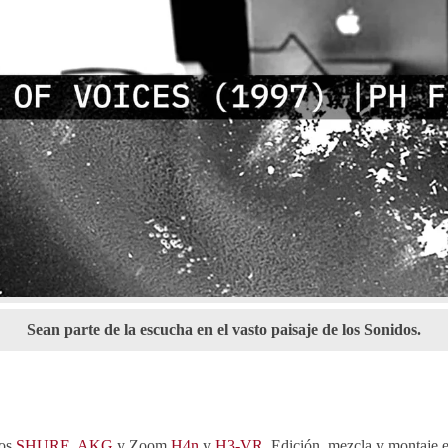
Sean parte de la escucha en el vasto paisaje de los Sonidos.
nos
SHURE
,
AKG
y Zoom
H4n
y
H3-VR
. Edición, mezcla y montaje 