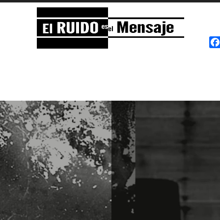
El RUIDO es el Mensaje
NOISE is the Message