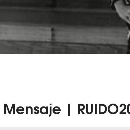
l
M
ensaje | RUIDO