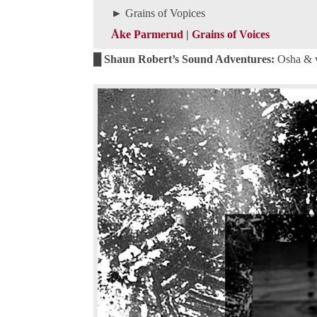
► Grains of Vopices
Åke Parmerud
|
Grains of Voices
█ Shaun Robert’s Sound Adventures:
Osha & v