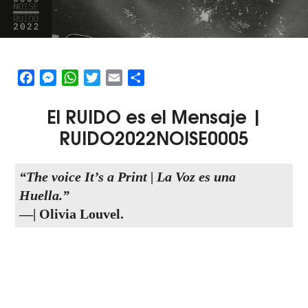
Facebook
Messenger
WhatsApp
Twitter
Email
Share
El
RUIDO
es el
M
ensaje |
RUIDO2022NOISE0005
“The voice It’s a Print | La Voz es una
Huella.”
—| Olivia Louvel.