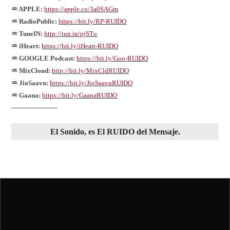
♒ APPLE:
https://apple.co/3a0SAGm
♒ RadioPublic:
https://bit.ly/RP-RUIDO
♒ TuneIN:
http://tun.in/pjSTu
♒ iHeart:
https://bit.ly/iHeart-RUIDO
♒ GOOGLE Podcast:
https://bit.ly/Goo-RUIDO
♒ MixCloud:
http://bit.ly/MixCldRUIDO
♒ JioSaavn:
https://bit.ly/JioSaavnRUIDO
♒ Gaana:
https://bit.ly/GaanaRUIDO
──────────
El
Sonido
, es El
RUIDO
del
Mensaje
.