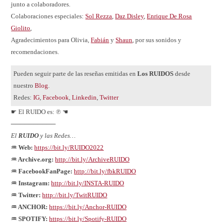
junto a colaboradores.
Colaboraciones especiales:
Sol Rezza
,
Daz Disley
,
Enrique De Rosa
Giolito
,
Agradecimientos para Olivia,
Fabián
y
Shaun
, por sus sonidos y
recomendaciones.
Pueden seguir parte de las reseñas emitidas en
Los RUIDOS
desde
nuestro
Blog
.
Redes:
IG
,
Facebook
,
Linkedin
,
Twitter
☛ El RUIDO es: ℗ ☚
──────────
El
RUIDO
y las Redes…
♒ Web:
https://bit.ly/RUIDO2022
♒ Archive.org:
http://bit.ly/ArchiveRUIDO
♒ FacebookFanPage:
http://bit.ly/fbkRUIDO
♒ Instagram:
http://bit.ly/INSTA-RUIDO
♒ Twitter:
http://bit.ly/TwitRUIDO
♒ ANCHOR:
https://bit.ly/Anchor-RUIDO
♒ SPOTIFY:
https://bit.ly/Spotify-RUIDO