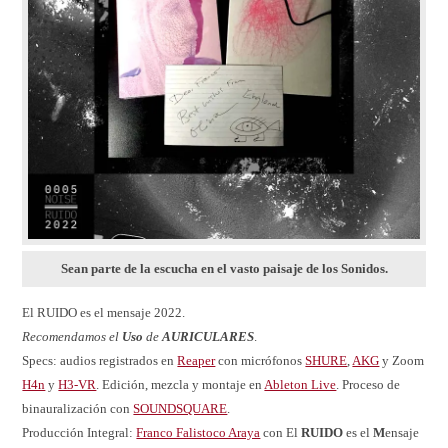
Sean parte de la escucha en el vasto paisaje de los Sonidos.
El RUIDO es el mensaje 2022.
Recomendamos el
Uso
de
AURICULARES
.
Specs: audios registrados en
Reaper
con micrófonos
SHURE
,
AKG
y Zoom
H4n
y
H3-VR
. Edición, mezcla y montaje en
Ableton Live
. Proceso de
binauralización con
SOUNDSQUARE
.
Producción Integral:
Franco Falistoco Araya
con El
RUIDO
es el
M
ensaje