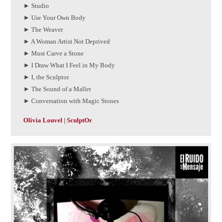
► Studio
► Use Your Own Body
► The Weaver
► A Woman Artist Not Deprived
► Must Carve a Stone
► I Draw What I Feel in My Body
► I, the Sculptor
► The Sound of a Mallet
► Conversation with Magic Stones
Olivia Louvel
|
SculptOr