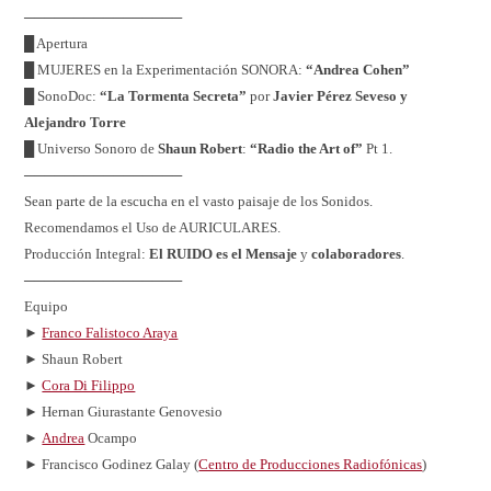
────────────────
█ Apertura
█ MUJERES en la Experimentación SONORA:
“Andrea Cohen”
█ SonoDoc:
“La Tormenta Secreta”
por
Javier Pérez Seveso y
Alejandro Torre
█ Universo Sonoro de
Shaun Robert
:
“Radio the Art of”
Pt 1.
────────────────
Sean parte de la escucha en el vasto paisaje de los Sonidos.
Recomendamos el Uso de AURICULARES.
Producción Integral:
El RUIDO es el Mensaje
y
colaboradores
.
────────────────
Equipo
►
Franco Falistoco Araya
► Shaun Robert
►
Cora Di Filippo
► Hernan Giurastante Genovesio
►
Andrea
Ocampo
► Francisco Godinez Galay (
Centro de Producciones Radiofónicas
)
────────────────