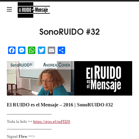
El
RUIDO
NOISE
SonoRUIDO #32
is
the
es
Message
Facebook
Messenger
WhatsApp
Twitter
Email
Share
el
Mensaje
El RUIDO es el Mensaje
– 2016 |
SonoRUIDO #32
────────────────
Toda la Info ++
https://goo.gl/ruFD20
────────────────
Signal
Flow
==>