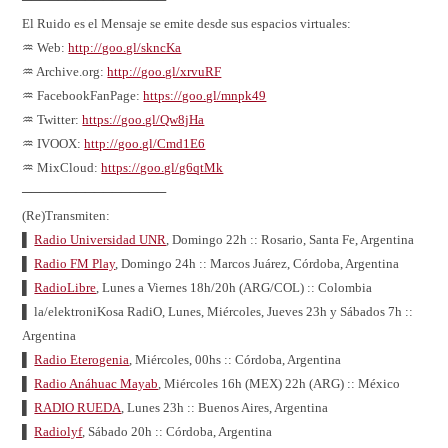
El Ruido es el Mensaje se emite desde sus espacios virtuales:
♒ Web:
http://goo.gl/skncKa
♒ Archive.org:
http://goo.gl/xrvuRF
♒ FacebookFanPage:
https://goo.gl/mnpk49
♒ Twitter:
https://goo.gl/Qw8jHa
♒ IVOOX:
http://goo.gl/Cmd1E6
♒ MixCloud:
https://goo.gl/g6qtMk
────────────────
(Re)Transmiten:
▌
Radio Universidad UNR
, Domingo 22h :: Rosario, Santa Fe, Argentina
▌
Radio FM Play
, Domingo 24h :: Marcos Juárez, Córdoba, Argentina
▌
RadioLibre
, Lunes a Viernes 18h/20h (ARG/COL) :: Colombia
▌ la/elektroniKosa RadiO, Lunes, Miércoles, Jueves 23h y Sábados 7h ::
Argentina
▌
Radio Eterogenia
, Miércoles, 00hs :: Córdoba, Argentina
▌
Radio Anáhuac Mayab
, Miércoles 16h (MEX) 22h (ARG) :: México
▌
RADIO RUEDA
, Lunes 23h :: Buenos Aires, Argentina
▌
Radiolyf
, Sábado 20h :: Córdoba, Argentina