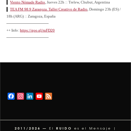
▌
Viento Nómade Radio
, Jueves 22h :: Trelew, Chubut, Argentina
▌
TEA FM 98.9 Zaragoza. Taller Creativo de Radio
, Domingo 23h (ES) /
18h (ARG) :: Zaragoza, España
────────────────
++ Info:
https://goo.gl/ruFD20
────────────────
Facebook
Instagram
LinkedIn
YouTube
Feed
Channel
2011/2026 —
RUIDO
El
es el Mensaje |