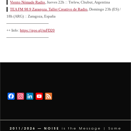
▌
Viento Nómade Radio
, Jueves 22h :: Trelew, Chubut, Argentina
▌
TEA FM 98.9 Zaragoza. Taller Creativo de Radio
, Domingo 23h (ES) /
18h (ARG) :: Zaragoza, España
────────────────
++ Info:
https://goo.gl/ruFD20
────────────────
Facebook
Instagram
LinkedIn
YouTube
Feed
Channel
2011/2026 — NOISE
is the Message | Some