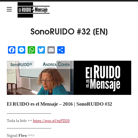
El
RUIDO
NOISE
SonoRUIDO #32 [EN]
es
Facebook
Messenger
WhatsApp
Twitter
Email
Share
el
Mensaje
El RUIDO es el Mensaje
– 2016 |
SonoRUIDO #32
────────────────
Toda la Info ++
https://goo.gl/ruFD20
────────────────
Signal
Flow
==>