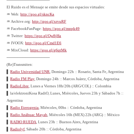
El Ruido es el Mensaje se emite desde sus espacios virtuales:
♒ Web:
http://goo.gl/skncKa
♒ Archive.org:
http://goo.gl/xrvuRF
♒ FacebookFanPage:
https://goo.gl/mnpk49
♒ Twitter:
https://goo.gl/Qw8jHa
♒ IVOOX:
http://goo.gl/Cmd1E6
♒ MixCloud:
https://goo.gl/g6qtMk
────────────────
(Re)Transmiten:
▌
Radio Universidad UNR
, Domingo 22h :: Rosario, Santa Fe, Argentina
▌
Radio FM Play
, Domingo 24h :: Marcos Juárez, Córdoba, Argentina
▌
RadioLibre
, Lunes a Viernes 18h/20h (ARG/COL) :: Colombia
▌ la/elektroniKosa RadiO, Lunes, Miércoles, Jueves 23h y Sábados 7h ::
Argentina
▌
Radio Eterogenia
, Miércoles, 00hs :: Córdoba, Argentina
▌
Radio Anáhuac Mayab
, Miércoles 16h (MEX) 22h (ARG) :: México
▌
RADIO RUEDA
, Lunes 23h :: Buenos Aires, Argentina
▌
Radiolyf
, Sábado 20h :: Córdoba, Argentina