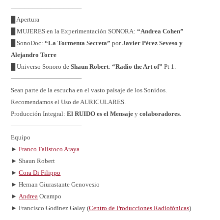
────────────────
█ Apertura
█ MUJERES en la Experimentación SONORA:
“Andrea Cohen”
█ SonoDoc:
“La Tormenta Secreta”
por
Javier Pérez Seveso y
Alejandro Torre
█ Universo Sonoro de
Shaun Robert
:
“Radio the Art of”
Pt 1.
────────────────
Sean parte de la escucha en el vasto paisaje de los Sonidos.
Recomendamos el Uso de AURICULARES.
Producción Integral:
El RUIDO es el Mensaje
y
colaboradores
.
────────────────
Equipo
►
Franco Falistoco Araya
► Shaun Robert
►
Cora Di Filippo
► Hernan Giurastante Genovesio
►
Andrea
Ocampo
► Francisco Godinez Galay (
Centro de Producciones Radiofónicas
)
────────────────