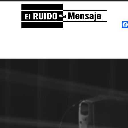
El RUIDO es el Mensaje
NOISE is the Message