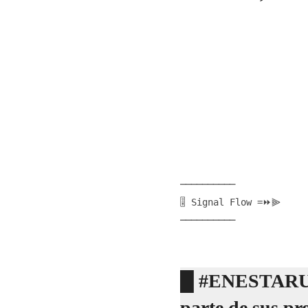
──────────
🎚️ Signal Flow =⏩⫸
──────────
█ #ENESTAR
parte de sus pr