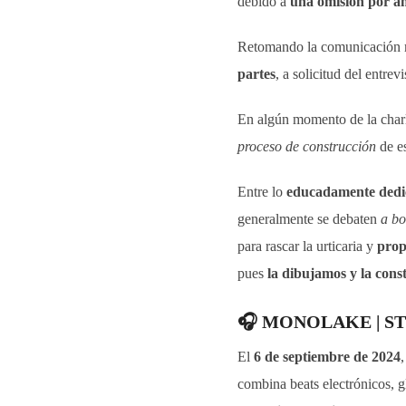
debido a
una omisión por a
Retomando la comunicación m
partes
, a solicitud del entr
En algún momento de la charl
proceso de construcción
de es
Entre lo
educadamente dedi
generalmente se debaten
a bo
para rascar la urticaria y
prop
pues
la dibujamos y la con
🎧
MONOLAKE | S
El
6 de septiembre de 2024
combina beats electrónicos, g