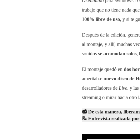
Ocenaudio
para Windows 10,
trabajo que no tiene nada que
100% libre de uso
, y si te 
Después de la edición, gene
al montaje, y allí, muchas ve
sonidos
se acomodan solos
,
El montaje quedó en
dos hor
ameritaba:
nuevo disco de 
desarrolladores de
Live
, y las
streaming o mirar hacia otro 
📻 De esta manera, libera
📝 Entrevista realizada po