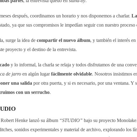
mbas partes
, la entrevista quedó en
stand-by
.
eses después, coordinamos un horario y nos disponemos a charlar.
La
evistado, ya que sus compromisos le impedían seguir con nuestro proceso
a, surge la idea de
compartir el nuevo álbum
, y también el interés en
te proyecto y el destino de la entrevista.
cado
y lo informal, la charla se relaja y todos disfrutamos de una conv
ca de jarro
en algún lugar
fácilmente olvidable
. Nosotros insistimos 
oner una salida
por otra puerta, y si es necesario, por una ventana. Y s
struimos con un serrucho
.
TUDIO
, Robert Henke lanzó su álbum
“STUDIO”
bajo su proyecto Monolake.
litches, sonidos experimentales y material de archivo, explorando los lí