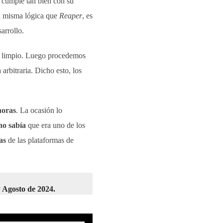
e cumple tan bien con su
a misma lógica que
Reaper
, es
arrollo.
 limpio. Luego procedemos
rbitraria. Dicho esto, los
horas
. La ocasión lo
no sabía
que era uno de los
as
de las plataformas de
y Agosto de 2024.