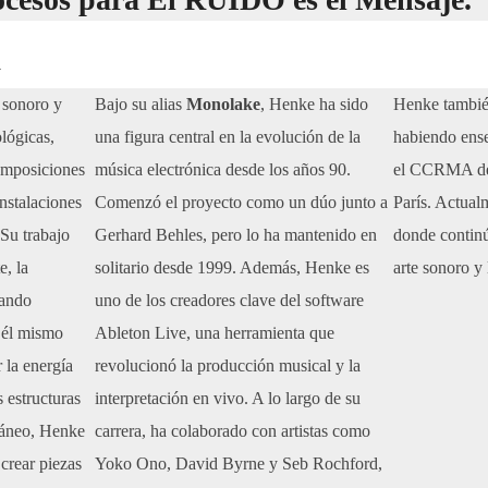
a
 sonoro y
Bajo su alias
Monolake
, Henke ha sido
Henke tambié
lógicas,
una figura central en la evolución de la
habiendo ense
omposiciones
música electrónica desde los años 90.
el CCRMA de
instalaciones
Comenzó el proyecto como un dúo junto a
París. Actualm
 Su trabajo
Gerhard Behles, pero lo ha mantenido en
donde continú
e, la
solitario desde 1999. Además, Henke es
arte sonoro y 
eando
uno de los creadores clave del software
e él mismo
Ableton Live, una herramienta que
r la energía
revolucionó la producción musical y la
 estructuras
interpretación en vivo. A lo largo de su
ráneo, Henke
carrera, ha colaborado con artistas como
 crear piezas
Yoko Ono, David Byrne y Seb Rochford,