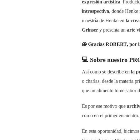
expresión artística
. Produci
introspectiva
, donde Henke 
maestría de Henke en
la cre
Grinser
y presenta un
arte v
🐚
Gracias ROBERT
, por 
💻
Sobre nuestro P
Así como se describe en
la p
o charlas, desde la materia p
que un alimento tome sabor 
Es por ese motivo que
archi
como en el primer encuentro.
En esta oportunidad, hicimos