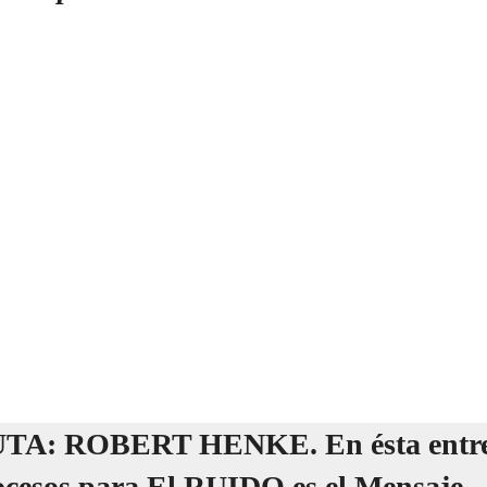
UTA:
ROBERT HENKE
. En ésta entr
ocesos para El RUIDO es el Mensaje.