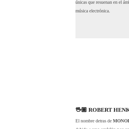
únicas que resuenan en el ámb
música electrónica.
🖖🏽
ROBERT HENKE e
El nombre detras de
MONO