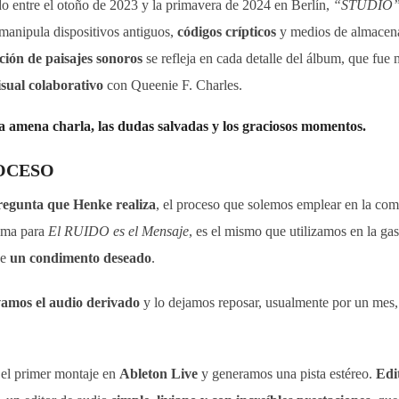
do entre el otoño de 2023 y la primavera de 2024 en Berlín,
“STUDIO
manipula dispositivos antiguos,
códigos crípticos
y medios de almacena
ación de paisajes sonoros
se refleja en cada detalle del álbum, que fue
isual colaborativo
con Queenie F. Charles.
la amena charla, las dudas salvadas y los graciosos momentos.
ROCESO
regunta que Henke realiza
, el proceso que solemos emplear en la comp
rima para
El RUIDO es el Mensaje
, es el mismo que utilizamos en la 
de
un condimento deseado
.
vamos el audio derivado
y lo dejamos reposar, usualmente por un mes, 
 el primer montaje en
Ableton Live
y generamos una pista estéreo.
Edi