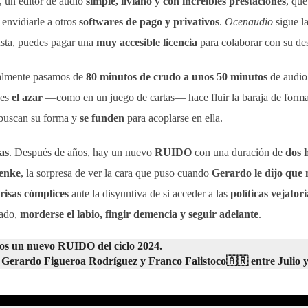
 un editor de audio
simple, liviano y con increíbles prestaciones
, qu
 envidiarle a otros
softwares de pago y privativos
.
Ocenaudio
sigue l
gusta, puedes pagar una
muy accesible licencia
para colaborar con su des
ralmente pasamos de
80 minutos de crudo a unos 50 minutos
de audio
ces
el azar
—como en un juego de cartas— hace fluir la baraja de forma a
 buscan su forma y
se funden
para acoplarse en ella.
as
. Después de años, hay un nuevo
RUIDO
con una duración de
dos 
Henke
, la sorpresa de ver la cara que puso cuando
Gerardo le dijo que 
risas cómplices
ante la disyuntiva de si acceder a las
políticas vejatori
lado,
morderse el labio, fingir demencia y seguir adelante
.
mos un nuevo
RUIDO
del ciclo 2024.
r
Gerardo Figueroa Rodríguez
y
Franco Falistoco
🇦🇷 entre Julio 