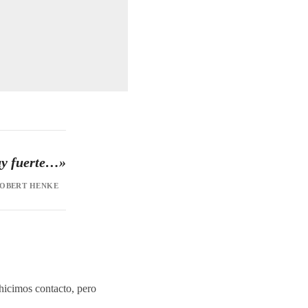
uy fuerte…»
ROBERT HENKE
 hicimos contacto, pero