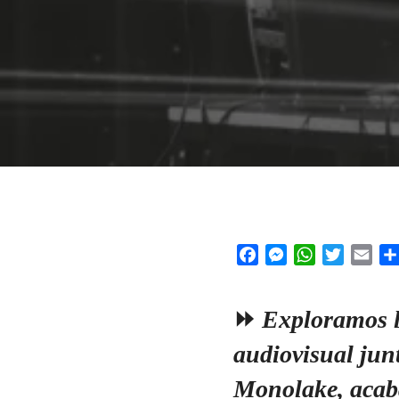
Facebook
Messenger
WhatsApp
Twitter
Emai
⏩
Exploramos la
audiovisual jun
Monolake, acab