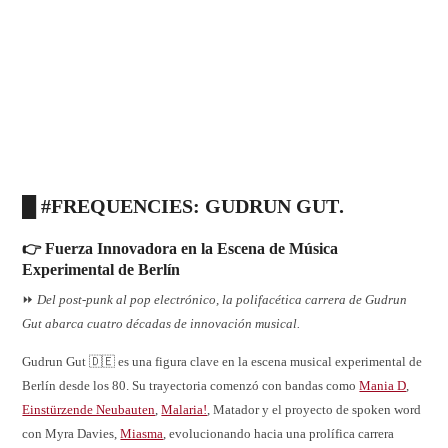
█ #FREQUENCIES:
GUDRUN GUT
.
👉 Fuerza Innovadora en la Escena de Música
Experimental de Berlín
⏩
Del post-punk al pop electrónico, la polifacética carrera de Gudrun
Gut abarca cuatro décadas de innovación musical.
Gudrun Gut 🇩🇪 es una figura clave en la escena musical experimental de
Berlín desde los 80. Su trayectoria comenzó con bandas como
Mania D
,
Einstürzende Neubauten
,
Malaria!
, Matador y el proyecto de spoken word
con Myra Davies,
Miasma
, evolucionando hacia una prolífica carrera