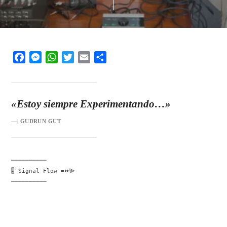
Facebook
Messenger
WhatsApp
Twitter
Email
Share
«Estoy siempre Experimentando…»
—| GUDRUN GUT
──────────
🎚️ Signal Flow =⏩⫸
──────────