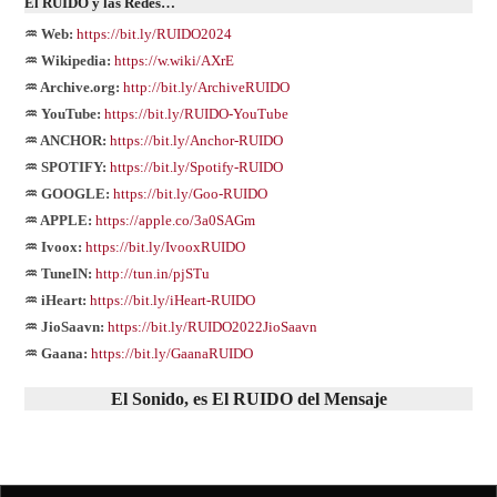
El
RUIDO
y las Redes…
♒ Web:
https://bit.ly/RUIDO2024
♒ Wikipedia:
https://w.wiki/AXrE
♒ Archive.org:
http://bit.ly/ArchiveRUIDO
♒ YouTube:
https://bit.ly/RUIDO-YouTube
♒ ANCHOR:
https://bit.ly/Anchor-RUIDO
♒ SPOTIFY:
https://bit.ly/Spotify-RUIDO
♒ GOOGLE:
https://bit.ly/Goo-RUIDO
♒ APPLE:
https://apple.co/3a0SAGm
♒ Ivoox:
https://bit.ly/IvooxRUIDO
♒ TuneIN:
http://tun.in/pjSTu
♒ iHeart:
https://bit.ly/iHeart-RUIDO
♒ JioSaavn:
https://bit.ly/RUIDO2022JioSaavn
♒ Gaana:
https://bit.ly/GaanaRUIDO
El Sonido, es El RUIDO del Mensaje