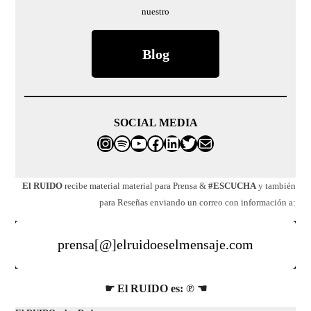
nuestro
Blog
SOCIAL MEDIA
Instagram
Spotify
franco@elruidoeselmensaj
Facebook
LinkedIn
Twitter
Correo electrónico
El RUIDO
recibe material material para Prensa &
#ESCUCHA
y también
para Reseñas enviando un correo con información a:
prensa[@]elruidoeselmensaje.com
☛ El RUIDO es: ℗ ☚