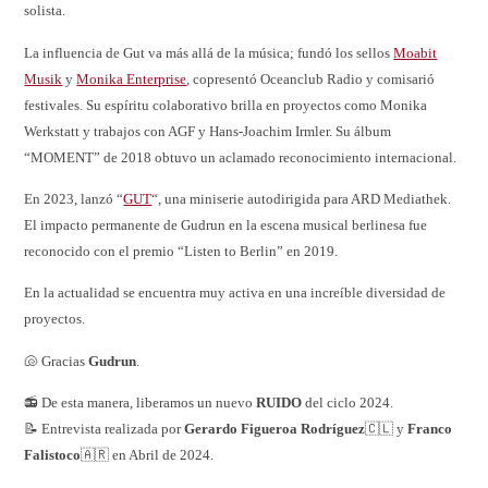
solista.
La influencia de Gut va más allá de la música; fundó los sellos
Moabit
Musik
y
Monika Enterprise
, copresentó Oceanclub Radio y comisarió
festivales. Su espíritu colaborativo brilla en proyectos como Monika
Werkstatt y trabajos con AGF y Hans-Joachim Irmler. Su álbum
“MOMENT” de 2018 obtuvo un aclamado reconocimiento internacional.
En 2023, lanzó “
GUT
“, una miniserie autodirigida para ARD Mediathek.
El impacto permanente de Gudrun en la escena musical berlinesa fue
reconocido con el premio “Listen to Berlin” en 2019.
En la actualidad se encuentra muy activa en una increíble diversidad de
proyectos.
🐚 Gracias
Gudrun
.
📻 De esta manera, liberamos un nuevo
RUIDO
del ciclo 2024.
📝 Entrevista realizada por
Gerardo Figueroa Rodríguez
🇨🇱 y
Franco
Falistoco
🇦🇷 en Abril de 2024.