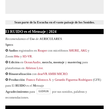
Sean parte de la Escucha en el vasto paisaje de los Sonidos.
El RUIDO es el Mensaje | 202
4
Recomendamos el
Uso
de
AURICULARES
.
Specs
:
✪ Audios
registrados en
Reaper
con micrófonos
SHURE
,
AKG
y
Zoom
H4n
y
H3-VR
.
✪ Edición
en
OceanAudio
,
mezcla, montaje
y
mastering
para
plataformas en
Ableton Live
.
✪ Binauralización
con
dearVR AMBI MICRO
.
✪ Producción
:
Franco Falistoco A.
y
Gerardo Figueroa Rodríguez
(GFR)
para El
RUIDO
es el
M
ensaje
GUDRUN
Agradecimientos
para
por sus sonidos, palabras y
recomendaciones.