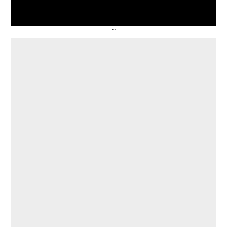
– ~ –