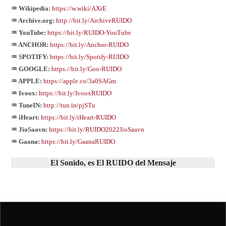
♒ Wikipedia:
https://w.wiki/AXrE
♒ Archive.org:
http://bit.ly/ArchiveRUIDO
♒ YouTube:
https://bit.ly/RUIDO-YouTube
♒ ANCHOR:
https://bit.ly/Anchor-RUIDO
♒ SPOTIFY:
https://bit.ly/Spotify-RUIDO
♒ GOOGLE:
https://bit.ly/Goo-RUIDO
♒ APPLE:
https://apple.co/3a0SAGm
♒ Ivoox:
https://bit.ly/IvooxRUIDO
♒ TuneIN:
http://tun.in/pjSTu
♒ iHeart:
https://bit.ly/iHeart-RUIDO
♒ JioSaavn:
https://bit.ly/RUIDO2022JioSaavn
♒ Gaana:
https://bit.ly/GaanaRUIDO
El Sonido, es El RUIDO del Mensaje