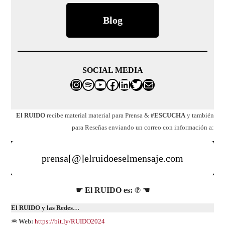
Blog
SOCIAL MEDIA
Instagram
Spotify
franco@elruidoeselmensaj
Facebook
LinkedIn
Twitter
Correo electrónico
El RUIDO
recibe material material para Prensa &
#ESCUCHA
y también
para Reseñas enviando un correo con información a:
prensa[@]elruidoeselmensaje.com
☛ El RUIDO es: ℗ ☚
El
RUIDO
y las Redes…
♒ Web:
https://bit.ly/RUIDO2024