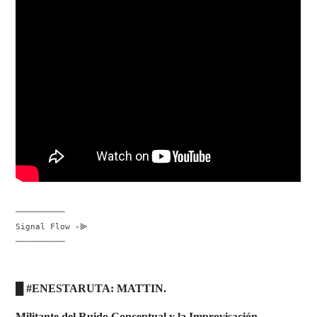
──────────
Signal Flow ꞊⫸
──────────
█ #ENESTARUTA:
MATTIN.
Militante del Ruido Conceptual y la Improvisación