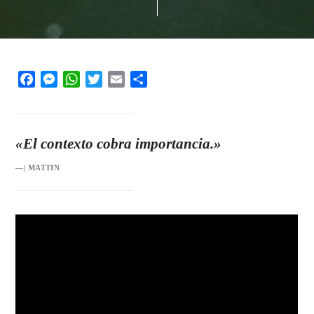
Facebook
Messenger
WhatsApp
Twitter
Email
Share
«El contexto cobra importancia.»
—| MATTIN