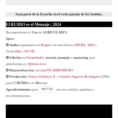
Sean parte de la Escucha en el vasto paisaje de los Sonidos.
El RUIDO es el Mensaje | 202
4
Recomendamos el
Uso
de
AURICULARES
.
Specs
:
✪ Audios
registrados en
Reaper
con micrófonos
SHURE
,
AKG
y
Zoom
H4n
y
H3-VR
.
✪ Edición
en
OceanAudio
,
mezcla, montaje
y
mastering
para
plataformas en
Ableton Live
.
✪ Binauralización
con
dearVR AMBI MICRO
.
✪ Producción
:
Franco Falistoco A.
y
Gerardo Figueroa Rodríguez
(GFR)
para El
RUIDO
es el
M
ensaje
MATTIN
Agradecimientos
para
por sus sonidos, palabras y
recomendaciones.