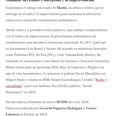
Exploramos el trabajo innovador de
Mattin
, un artista y teórico que se
sumerge en el ruido y la improvisación para confrontar la alienación
estructural a través del extrañamiento performativo.
Artista, músico y pensador teórico/práctico, que trabaja conceptualmente
con el ruido y la improvisación. Explora formas performativas de
extrañamiento para abordar la alienación estructural. En 2017, participó
en documenta14 en Kassel y Atenas. Ha actuado en numerosos festivales
como Performa (NY), No Fun (NY) y Club Transmediale (Berlín). Ha
enseñado en instituciones como Dutch Art Institute y Princeton University.
Mattin forma parte de las bandas Billy Bao, Al Karpenter y Regler, con
más de cien lanzamientos. Co-presenta el podcast Social Discipline con
Miguel Prado y enseña en HDK-Valand (Gotenburgo). Coeditó “
Ruido y
capitalismo
” junto con Anthony Iles (2010) y publicó “Social
Dissonance” en 2024.
De esta manera, liberamos un nuevo
RUIDO
del ciclo 2024.
Entrevista realizada por
Gerardo Figueroa Rodríguez
y
Franco
Falistoco
en Febrero de 2024.