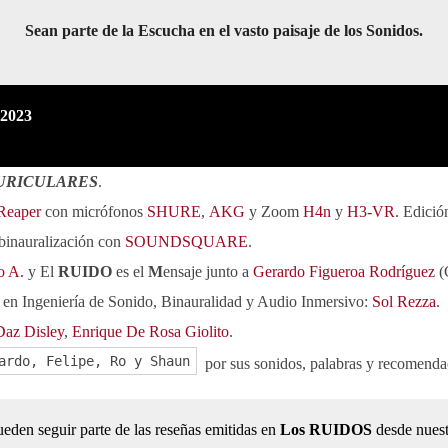
Sean parte de la Escucha en el vasto paisaje de los Sonidos.
 2023
URICULARES
.
Reaper
con micrófonos
SHURE
,
AKG
y Zoom
H4n
y
H3-VR
. Edició
 binauralización con
SOUNDSQUARE
.
o A.
y El
RUIDO
es el
M
ensaje junto a
Gerardo Figueroa Rodríguez
(
 en Ingeniería de Sonido, Binauralidad y Audio Inmersivo:
Sol Rezza
.
Daz Disley
,
Enrique De Rosa Giolito
.
ardo, Felipe, Ro y Shaun
por sus sonidos, palabras y recomenda
eden seguir parte de las reseñas emitidas en
Los RUIDOS
desde nuest