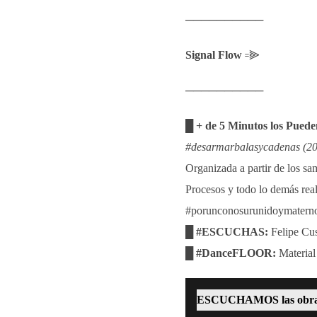
──────────
Signal Flow
꞊⫸
──────────
█ + de 5 Minutos los Pued
#desarmarbalasycadenas (20
Organizada a partir de los sa
Procesos y todo lo demás rea
#porunconosurunidoymaterno
█ #ESCUCHAS:
Felipe Cus
█ #DanceFLOOR:
Material
ESCUCHAMOS las obra