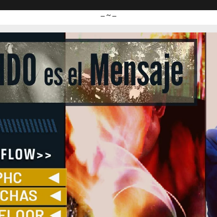
– ~ –