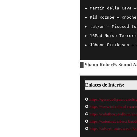
► Martín della Cava –
► Kid Kozmoe – Knoche
► .at/on – Misused To
► 16Pad Noise Terrori
► Jóhann Eiriksson –
█ Shaun Robert’s Sound A
Enlaces de Interés:
✪
https://gerardofigueroarodr
✪
https://www.mixcloud.com/m
✪
https://calathea.ar/album/
✪
https://caterinabarbieri.ba
✪
https://adventurousmusic.b