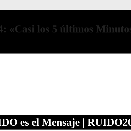
4: «Casi los 5 últimos Minuto
IDO
es el
M
ensaje | RUIDO2