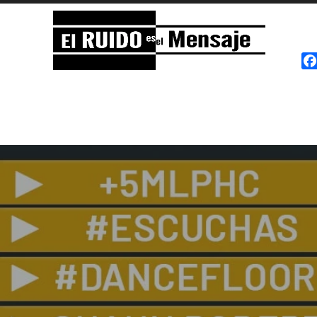
El RUIDO es el Mensaje
NOISE is the Message