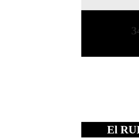
3
El
RU