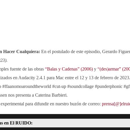
en Hacer Cualquiera:
En el postulado de este episodio, Gerardo Figue
23).
mples fuente de las obras
“Balas y Cadenas” (2006)
y
“(des)armar” (20
lizados en Audacity 2.4.1 para Mac entre el 12 y 13 de febrero de 2023
 #ffaanomoaroundtheworld #cut-up #soundcollage #punderphonic #gf
sen nos presenta a Caterina Barbieri.
 experimental para difundir en nuestro buzón de correo:
prensa[@]elru
s en El RUIDO: