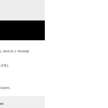
n, mezcla y montaje
GFR).
ciones.
ro