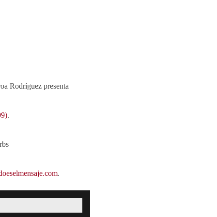
roa Rodríguez presenta
09)
.
.
rbs
idoeselmensaje.com
.