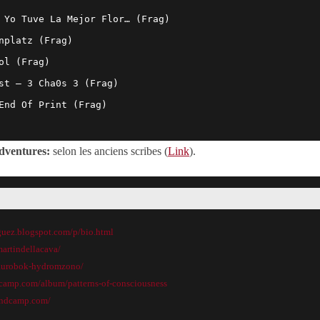
 Yo Tuve La Mejor Flor… (Frag)
nplatz (Frag)
ol (Frag)
st – 3 Cha0s 3 (Frag)
 End Of Print (Frag)
dventures:
selon les anciens scribes (
Link
).
iguez.blogspot.com/p/bio.html
artindellacava/
shaurobok-hydromzono/
ndcamp.com/album/patterns-of-consciousness
andcamp.com/