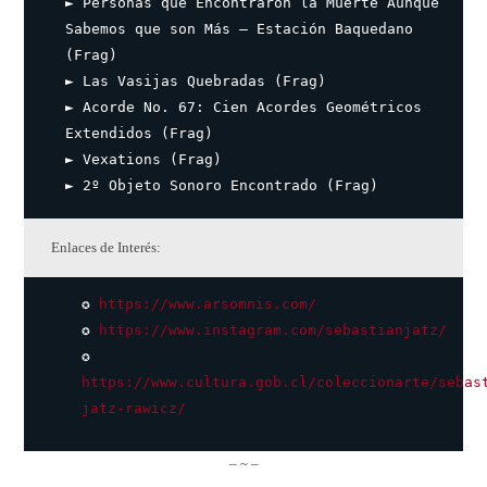
► Personas que Encontraron la Muerte Aunque
Sabemos que son Más – Estación Baquedano
(Frag)
► Las Vasijas Quebradas (Frag)
► Acorde No. 67: Cien Acordes Geométricos
Extendidos (Frag)
► Vexations (Frag)
► 2º Objeto Sonoro Encontrado (Frag)
Enlaces de Interés:
✪
https://www.arsomnis.com/
✪
https://www.instagram.com/sebastianjatz/
✪
https://www.cultura.gob.cl/coleccionarte/sebas
jatz-rawicz/
– ~ –