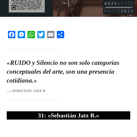
Facebook
Messenger
WhatsApp
Twitter
Email
Share
«RUIDO y Silencio no son solo categorías
conceptuales del arte, son una presencia
cotidiana.»
—| SEBASTIÁN JATZ R
31: «Sebastián Jatz R.»