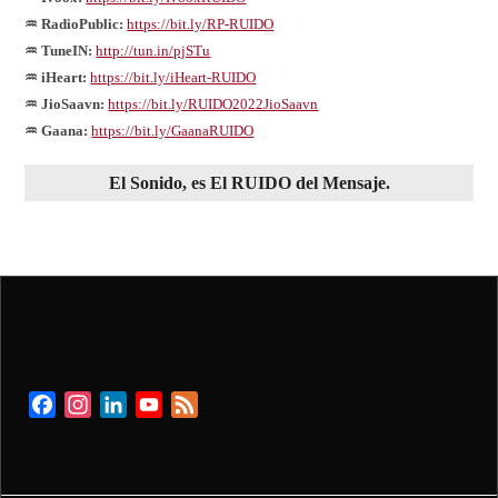
♒ RadioPublic:
https://bit.ly/RP-RUIDO
♒ TuneIN:
http://tun.in/pjSTu
♒ iHeart:
https://bit.ly/iHeart-RUIDO
♒ JioSaavn:
https://bit.ly/RUIDO2022JioSaavn
♒ Gaana:
https://bit.ly/GaanaRUIDO
El
Sonido
, es El
RUIDO
del
Mensaje
.
Facebook
Instagram
LinkedIn
YouTube
Feed
Channel