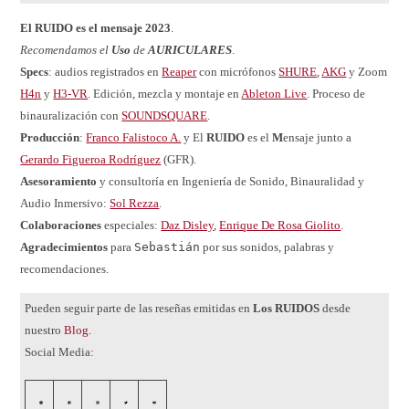
El RUIDO es el mensaje 2023
.
Recomendamos el
Uso
de
AURICULARES
.
Specs
: audios registrados en
Reaper
con micrófonos
SHURE
,
AKG
y Zoom
H4n
y
H3-VR
. Edición, mezcla y montaje en
Ableton Live
. Proceso de
binauralización con
SOUNDSQUARE
.
Producción
:
Franco Falistoco A.
y El
RUIDO
es el
M
ensaje junto a
Gerardo Figueroa Rodríguez
(GFR).
Asesoramiento
y consultoría en Ingeniería de Sonido, Binauralidad y
Audio Inmersivo:
Sol Rezza
.
Colaboraciones
especiales:
Daz Disley
,
Enrique De Rosa Giolito
.
Agradecimientos
para
Sebastián
por sus sonidos, palabras y
recomendaciones.
Pueden seguir parte de las reseñas emitidas en
Los RUIDOS
desde
nuestro
Blog
.
Social Media: