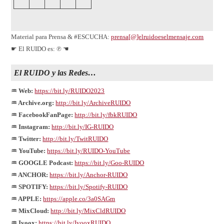
Material para Prensa & #ESCUCHA:
prensa[@]elruidoeselmensaje.com
☛ El RUIDO es: ℗ ☚
El
RUIDO
y las Redes…
♒ Web:
https://bit.ly/RUIDO2023
♒ Archive.org:
http://bit.ly/ArchiveRUIDO
♒ FacebookFanPage:
http://bit.ly/fbkRUIDO
♒ Instagram:
http://bit.ly/IG-RUIDO
♒ Twitter:
http://bit.ly/TwitRUIDO
♒ YouTube:
https://bit.ly/RUIDO-YouTube
♒ GOOGLE Podcast:
https://bit.ly/Goo-RUIDO
♒ ANCHOR:
https://bit.ly/Anchor-RUIDO
♒ SPOTIFY:
https://bit.ly/Spotify-RUIDO
♒ APPLE:
https://apple.co/3a0SAGm
♒ MixCloud:
http://bit.ly/MixCldRUIDO
♒ Ivoox:
https://bit.ly/IvooxRUIDO