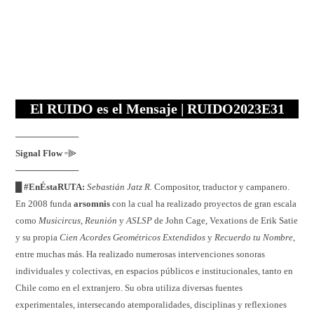
El
RUIDO
es el
M
ensaje | RUIDO2023E31
──────────
Signal Flow
꞊⫸
──────────
█ #EnÉstaRUTA:
Sebastián Jatz R.
Compositor, traductor y campanero.
En 2008 funda
arsomnis
con la cual ha realizado proyectos de gran escala
como
Musicircus
,
Reunión
y
ASLSP
de John Cage, Vexations de Erik Satie
y su propia
Cien Acordes Geométricos Extendidos
y
Recuerdo tu Nombre
,
entre muchas más. Ha realizado numerosas intervenciones sonoras
individuales y colectivas, en espacios públicos e institucionales, tanto en
Chile como en el extranjero. Su obra utiliza diversas fuentes
experimentales, intersecando atemporalidades, disciplinas y reflexiones