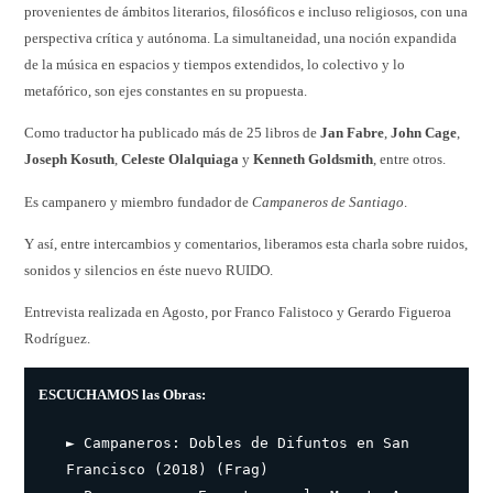
provenientes de ámbitos literarios, filosóficos e incluso religiosos, con una
perspectiva crítica y autónoma. La simultaneidad, una noción expandida
de la música en espacios y tiempos extendidos, lo colectivo y lo
metafórico, son ejes constantes en su propuesta.
Como traductor ha publicado más de 25 libros de
Jan Fabre
,
John Cage
,
Joseph Kosuth
,
Celeste Olalquiaga
y
Kenneth Goldsmith
, entre otros.
Es campanero y miembro fundador de
Campaneros de Santiago
.
Y así, entre intercambios y comentarios, liberamos esta charla sobre ruidos,
sonidos y silencios en éste nuevo RUIDO.
Entrevista realizada en Agosto, por Franco Falistoco y Gerardo Figueroa
Rodríguez.
ESCUCHAMOS las Obras:
► Campaneros: Dobles de Difuntos en San
Francisco (2018) (Frag)