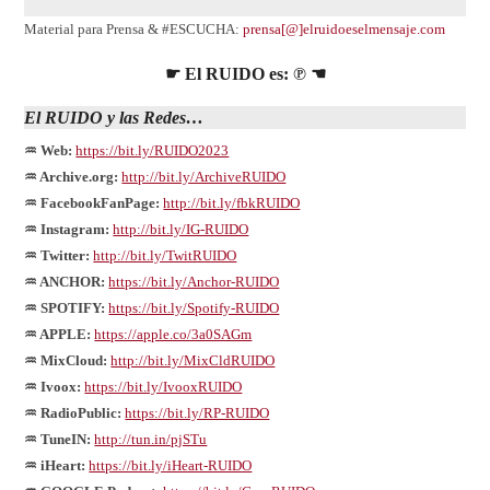
Material para Prensa & #ESCUCHA:
prensa[@]elruidoeselmensaje.com
☛ El RUIDO es: ℗ ☚
El
RUIDO
y las Redes…
♒ Web:
https://bit.ly/RUIDO2023
♒ Archive.org:
http://bit.ly/ArchiveRUIDO
♒ FacebookFanPage:
http://bit.ly/fbkRUIDO
♒ Instagram:
http://bit.ly/IG-RUIDO
♒ Twitter:
http://bit.ly/TwitRUIDO
♒ ANCHOR:
https://bit.ly/Anchor-RUIDO
♒ SPOTIFY:
https://bit.ly/Spotify-RUIDO
♒ APPLE:
https://apple.co/3a0SAGm
♒ MixCloud:
http://bit.ly/MixCldRUIDO
♒ Ivoox:
https://bit.ly/IvooxRUIDO
♒ RadioPublic:
https://bit.ly/RP-RUIDO
♒ TuneIN:
http://tun.in/pjSTu
♒ iHeart:
https://bit.ly/iHeart-RUIDO