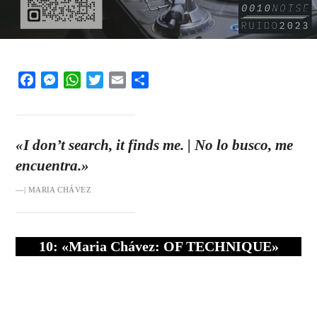
Facebook
Messenger
WhatsApp
Twitter
Email
Share
«I don’t search, it finds me. | No lo busco, me
encuentra.»
—| MARIA CHÁVEZ
10: «Maria Chávez: OF TECHNIQUE»