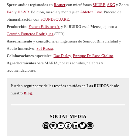
Specs
: audios registrados en
Reaper
con micrófonos
SHURE
,
AKG
y Zoom
H4n
y
H3-VR
. Edición, mezcla y montaje en
Ableton Live
. Proceso de
binauralización con
SOUNDSQUARE
.
Producción
:
Franco Falistoco A.
y El
RUIDO
es el
M
ensaje junto a
Gerardo Figueroa Rodríguez
(GFR).
Asesoramiento
y consultoría en Ingeniería de Sonido, Binauralidad y
Audio Inmersivo:
Sol Rezza
.
Colaboraciones
especiales:
Daz Disley
,
Enrique De Rosa Giolito
.
Agradecimientos
para MARÍA, por sus sonidos, palabras y
recomendaciones.
Pueden seguir parte de las reseñas emitidas en
Los RUIDOS
desde
nuestro
Blog
.
SOCIAL MEDIA
Instagram
Spotify
franco@elruidoeselmensaj
Facebook
LinkedIn
Twitter
Correo electrónico