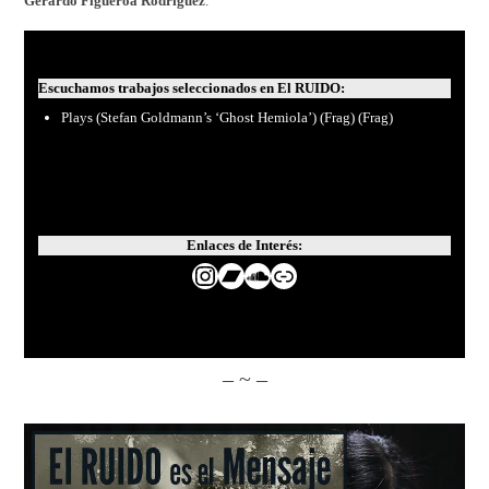
Gerardo Figueroa Rodríguez
.
Escuchamos trabajos seleccionados en El RUIDO:
Plays (Stefan Goldmann’s ‘Ghost Hemiola’) (Frag) (Frag)
Enlaces de Interés:
Instagram
Bandcamp
SoundCloud
Enlace
– ~ –