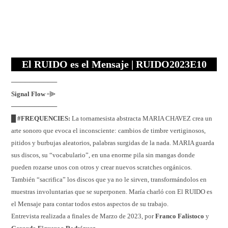
El
RUIDO
es el
M
ensaje | RUIDO2023E10
──────────
Signal Flow
꞊⫸
──────────
█
#FREQUENCIES:
La tornamesista abstracta MARIA CHAVEZ crea un
arte sonoro que evoca el inconsciente: cambios de timbre vertiginosos,
pitidos y burbujas aleatorios, palabras surgidas de la nada. MARIA guarda
sus discos, su “vocabulario”, en una enorme pila sin mangas donde
pueden rozarse unos con otros y crear nuevos scratches orgánicos.
También “sacrifica” los discos que ya no le sirven, transformándolos en
muestras involuntarias que se superponen. María charló con El RUIDO es
el Mensaje para contar todos estos aspectos de su trabajo.
Entrevista realizada a finales de Marzo de 2023, por
Franco Falistoco
y