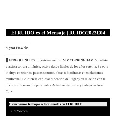
El
RUIDO
es el
M
ensaje | RUIDO2023E04
──────────
Signal Flow
꞊⫸
──────────
█ #FREQUENCIES:
En este encuentro,
VIV CORRINGHAM
. Vocalista
y artista sonora británica, activa desde finales de los años setenta. Su obra
incluye conciertos, paseos sonoros, obras radiofónicas e instalaciones
multicanal. Le interesa explorar el sentido del lugar y su relación con la
historia y la memoria personales. Actualmente reside y trabaja en New
York.
Escuchamos trabajos seleccionados en El RUIDO:
9 Women