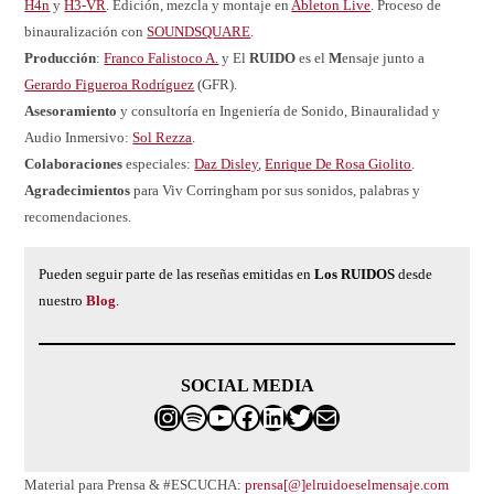
H4n
y
H3-VR
. Edición, mezcla y montaje en
Ableton Live
. Proceso de
binauralización con
SOUNDSQUARE
.
Producción
:
Franco Falistoco A.
y El
RUIDO
es el
M
ensaje junto a
Gerardo Figueroa Rodríguez
(GFR).
Asesoramiento
y consultoría en Ingeniería de Sonido, Binauralidad y
Audio Inmersivo:
Sol Rezza
.
Colaboraciones
especiales:
Daz Disley
,
Enrique De Rosa Giolito
.
Agradecimientos
para Viv Corringham por sus sonidos, palabras y
recomendaciones.
Pueden seguir parte de las reseñas emitidas en
Los RUIDOS
desde
nuestro
Blog
.
SOCIAL MEDIA
Instagram
Spotify
franco@elruidoeselmensaj
Facebook
LinkedIn
Twitter
Correo electrónico
Material para Prensa & #ESCUCHA:
prensa[@]elruidoeselmensaje.com