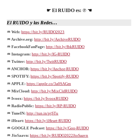
☛ El RUIDO es: ℗ ☚
El
RUIDO
y las Redes…
♒ Web:
https://bit.ly/RUIDO2023
♒ Archive.org:
http://bit.ly/ArchiveRUIDO
♒ FacebookFanPage:
http://bit.ly/fbkRUIDO
♒ Instagram:
http://bit.ly/IG-RUIDO
♒ Twitter:
http://bit.ly/TwitRUIDO
♒ ANCHOR:
https://bit.ly/Anchor-RUIDO
♒ SPOTIFY:
https://bit.ly/Spotify-RUIDO
♒ APPLE:
https://apple.co/3a0SAGm
♒ MixCloud:
http://bit.ly/MixCldRUIDO
♒ Ivoox:
https://bit.ly/IvooxRUIDO
♒ RadioPublic:
https://bit.ly/RP-RUIDO
♒ TuneIN:
http://tun.in/pjSTu
♒ iHeart:
https://bit.ly/iHeart-RUIDO
♒ GOOGLE Podcast:
https://bit.ly/Goo-RUIDO
♒ JioSaavn:
https://bit.ly/RUIDO2022JioSaavn