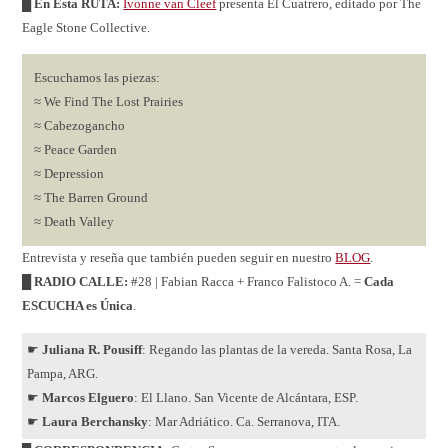
█ En Esta RUTA:
Ivonne van Cleef
presenta El Cuatrero, editado por The
Eagle Stone Collective.
Escuchamos las piezas:
≈ We Find The Lost Prairies
≈ Cabezogancho
≈ Peace Garden
≈ Depression
≈ The Barren Ground
≈ Death Valley
Entrevista y reseña que también pueden seguir en nuestro
BLOG
.
█ RADIO CALLE:
#28 | Fabian Racca + Franco Falistoco A. =
Cada
ESCUCHA es Única
.
☛
Juliana R. Pousiff
: Regando las plantas de la vereda. Santa Rosa, La
Pampa, ARG.
☛
Marcos Elguero
: El Llano. San Vicente de Alcántara, ESP.
☛
Laura Berchansky
: Mar Adriático. Ca. Serranova, ITA.