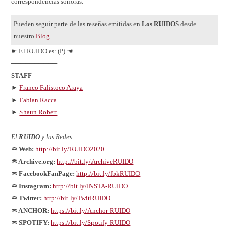
correspondencias sonoras.
Pueden seguir parte de las reseñas emitidas en
Los RUIDOS
desde
nuestro
Blog
.
☛ El RUIDO es: (P) ☚
──────────
STAFF
►
Franco Falistoco Araya
►
Fabian Racca
►
Shaun Robert
──────────
El
RUIDO
y las Redes…
♒ Web:
http://bit.ly/RUIDO2020
♒ Archive.org:
http://bit.ly/ArchiveRUIDO
♒ FacebookFanPage:
http://bit.ly/fbkRUIDO
♒ Instagram:
http://bit.ly/INSTA-RUIDO
♒ Twitter:
http://bit.ly/TwitRUIDO
♒ ANCHOR:
https://bit.ly/Anchor-RUIDO
♒ SPOTIFY:
https://bit.ly/Spotify-RUIDO