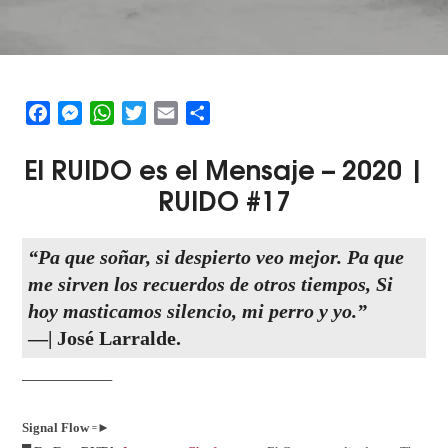
Facebook
Messenger
WhatsApp
Twitter
Email
Share
El
RUIDO
es el
M
ensaje – 2020 |
RUIDO #17
“Pa que soñar, si despierto veo mejor. Pa que
me sirven los recuerdos de otros tiempos, Si
hoy masticamos silencio, mi perro y yo.”
—| José Larralde.
──────────
Signal Flow
꞊►