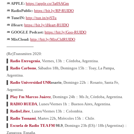
♒ APPLE:
https://apple.co/3a0SAGm
♒ RadioPublic:
https://bit.ly/RP-RUIDO
♒ TuneIN:
http://tun.in/pjSTu
♒ iHeart:
https://bit.ly/iHeart-RUIDO
♒ GOOGLE Podcast:
https://bit.ly/Goo-RUIDO
♒ MixCloud:
http://bit.ly/MixCldRUIDO
──────────
(Re)Transmiten 2020:
▌
Radio Eterogenia
, Viernes, 13h :: Córdoba, Argentina.
▌
Radio Carbono
, Sábados 18h, Domingos 15h :: Toay, La Pampa,
Argentina.
▌
Radio Universidad UNR
osario
, Domingo 22h :: Rosario, Santa Fe,
Argentina.
▌
Play Fm Marcos Juárez
, Domingo 24h :: Ms Jz, Córdoba, Argentina.
▌
RADIO RUEDA
, Lunes/Viernes 1h :: Buenos Aires, Argentina.
▌
RadioLibre
, Lunes/Viernes 13h :: Colombia.
▌
Radio Tsonami
, Martes 22h, Miércoles 15h :: Chile.
▌
Escuela de Radio TEA FM
98.9
, Domingo 23h (ES) / 18h (Argentina) ::
Zaragoza, España.