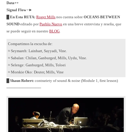
Data++
Signal Flow
꞊►
█ En Esta RUTA:
Roger Mills
nos cuenta sobre
OCEANS BETWEEN
SOUND
editado por
Pueblo Nuevo
en una breve entrevista y reseña, que
se puede seguir en nuestro
BLOG
.
Compartimos la escucha de:
≈ Seymareh: Lainhart, Sayyadi, Vine.
≈ Sabalan: Chilan, Ganburged, Mills, Uydu, Vine.
≈ Selenge: Ganburged, Mills, Toloei
≈ Morskie Oko: Deuter, Mills, Vine
█ Shaun Robert:
contrariety of sound & noise (Module 1, first lesson)
─────────────