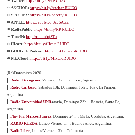
♒ Twitter:
http://bit.ly/TwitRUIDO
♒ ANCHOR:
https://bit.ly/Anchor-RUIDO
♒ SPOTIFY:
https://bit.ly/Spotify-RUIDO
♒ APPLE:
https://apple.co/3a0SAGm
♒ RadioPublic:
https://bit.ly/RP-RUIDO
♒ TuneIN:
http://tun.in/pjSTu
♒ iHeart:
https://bit.ly/iHeart-RUIDO
♒ GOOGLE Podcast:
https://bit.ly/Goo-RUIDO
♒ MixCloud:
http://bit.ly/MixCldRUIDO
──────────
(Re)Transmiten 2020:
▌
Radio Eterogenia
, Viernes, 13h :: Córdoba, Argentina.
▌
Radio Carbono
, Sábados 18h, Domingos 15h :: Toay, La Pampa,
Argentina.
▌
Radio Universidad UNR
osario
, Domingo 22h :: Rosario, Santa Fe,
Argentina.
▌
Play Fm Marcos Juárez
, Domingo 24h :: Ms Jz, Córdoba, Argentina.
▌
RADIO RUEDA
, Lunes/Viernes 1h :: Buenos Aires, Argentina.
▌
RadioLibre
, Lunes/Viernes 13h :: Colombia.