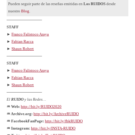
Pueden seguir parte de las reseñas emitidas en
Los RUIDOS
desde
nuestro
Blog
.
─────────────
STAFF
►
Franco Falistoco Araya
►
Fabian Racca
►
Shaun Robert
─────────────
STAFF
►
Franco Falistoco Araya
►
Fabian Racca
►
Shaun Robert
─────────────
El
RUIDO
y las Redes…
♒ Web:
http://bit.ly/RUIDO2020
♒ Archive.org:
http://bit.ly/ArchiveRUIDO
♒ FacebookFanPage:
http://bit.ly/fbkRUIDO
♒ Instagram:
http://bit.ly/INSTA-RUIDO