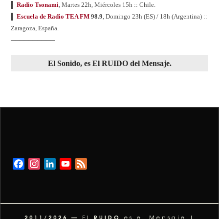
▌
Radio Tsonami
, Martes 22h, Miércoles 15h :: Chile.
▌
Escuela de Radio TEA FM
98.9
, Domingo 23h (ES) / 18h (Argentina) ::
Zaragoza, España.
──────────
El
Sonido
, es El
RUIDO
del
Mensaje
.
Facebook
Instagram
LinkedIn
YouTube
Feed
Channel
2011/2026 —
RUIDO
El
es el Mensaje |