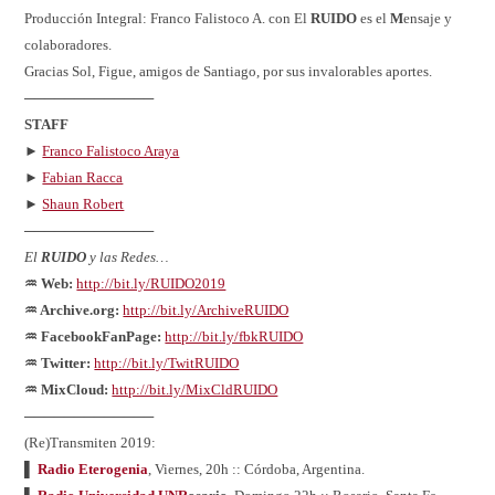
Producción Integral: Franco Falistoco A. con El
RUIDO
es el
M
ensaje y
colaboradores.
Gracias Sol, Figue, amigos de Santiago, por sus invalorables aportes.
─────────────
STAFF
►
Franco Falistoco Araya
►
Fabian Racca
►
Shaun Robert
─────────────
El
RUIDO
y las Redes…
♒ Web:
http://bit.ly/RUIDO2019
♒ Archive.org:
http://bit.ly/ArchiveRUIDO
♒ FacebookFanPage:
http://bit.ly/fbkRUIDO
♒ Twitter:
http://bit.ly/TwitRUIDO
♒ MixCloud:
http://bit.ly/MixCldRUIDO
─────────────
(Re)Transmiten 2019:
▌
Radio Eterogenia
, Viernes, 20h :: Córdoba, Argentina.