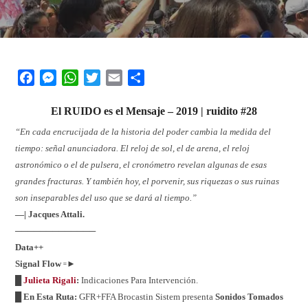
Facebook
Messenger
WhatsApp
Twitter
Email
Share
El
RUIDO
es el
M
ensaje – 2019 | ruidito #28
“En cada encrucijada de la historia del poder cambia la medida del
tiempo: señal anunciadora. El reloj de sol, el de arena, el reloj
astronómico o el de pulsera, el cronómetro revelan algunas de esas
grandes fracturas. Y también hoy, el porvenir, sus riquezas o sus ruinas
son inseparables del uso que se dará al tiempo.”
—| Jacques Attali.
─────────────
Data++
Signal Flow
꞊►
█
Julieta Rigali
:
Indicaciones Para Intervención.
█ En Esta Ruta:
GFR+FFA Brocastin Sistem presenta
Sonidos Tomados