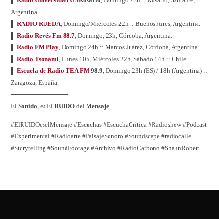
▌
Radio Universidad UNR
osario
, Domingo 22h :: Rosario, Santa Fe,
Argentina.
▌
RADIO RUEDA
, Domingo/Miércoles 22h :: Buenos Aires, Argentina.
▌
Radio Revés Fm 88.7
, Domingo, 23h, Córdoba, Argentina.
▌
Radio FM Play
, Domingo 24h :: Marcos Juárez, Córdoba, Argentina.
▌
Radio Tsonami
, Lunes 10h, Miércoles 22h, Sábado 14h :: Chile.
▌
Escuela de Radio TEA FM
98.9
, Domingo 23h (ES) / 18h (Argentina) ::
Zaragoza, España.
─────────────
El
Sonido
, es El
RUIDO
del
Mensaje
.
#ElRUIDOeselMensaje #Escuchas #EscuchaCritica #Radioshow #Podcast
#Experimental #Radioarte #PaisajeSonoro #Soundscape #radiocalle
#Storytelling #SoundFootage #Archivo #RadioCarbono #ShaunRobert