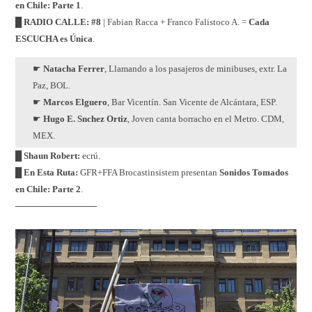
en Chile: Parte 1
.
█ RADIO CALLE: #8
| Fabian Racca + Franco Falistoco A. =
Cada
ESCUCHA es Única
.
☛
Natacha Ferrer
, Llamando a los pasajeros de minibuses, extr. La
Paz, BOL.
☛
Marcos Elguero
, Bar Vicentín. San Vicente de Alcántara, ESP.
☛
Hugo E. Snchez Ortiz
, Joven canta borracho en el Metro. CDM,
MEX.
█ Shaun Robert:
ecrú.
█ En Esta Ruta:
GFR+FFA Brocastinsistem presentan
Sonidos Tomados
en Chile: Parte 2
.
─────────────