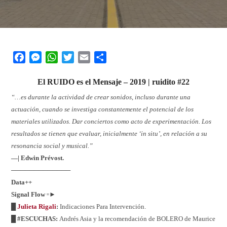
Facebook
Messenger
WhatsApp
Twitter
Email
Share
El
RUIDO
es el
M
ensaje – 2019 | ruidito #22
“…es durante la actividad de crear sonidos, incluso durante una
actuación, cuando se investiga constantemente el potencial de los
materiales utilizados. Dar conciertos como acto de experimentación. Los
resultados se tienen que evaluar, inicialmente ‘in situ’, en relación a su
resonancia social y musical.”
—| Edwin Prévost.
─────────────
Data++
Signal Flow
꞊►
█
Julieta Rigali
:
Indicaciones Para Intervención.
█ #ESCUCHAS:
Andrés Asia y la recomendación de BOLERO de Maurice