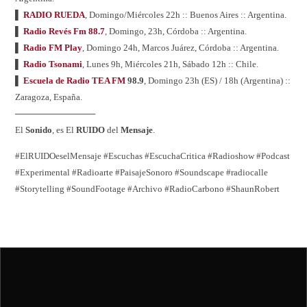
▌
RADIO RUEDA
, Domingo/Miércoles 22h :: Buenos Aires :: Argentina.
▌
Radio Revés Fm 88.7
, Domingo, 23h, Córdoba :: Argentina.
▌
Radio FM Play
, Domingo 24h, Marcos Juárez, Córdoba :: Argentina.
▌
Radio Tsonami
, Lunes 9h, Miércoles 21h, Sábado 12h :: Chile.
▌
Escuela de Radio TEA FM
98.9
, Domingo 23h (ES) / 18h (Argentina) ::
Zaragoza, España.
─────────────
El
Sonido
, es El
RUIDO
del
Mensaje
.
#ElRUIDOeselMensaje #Escuchas #EscuchaCritica #Radioshow #Podcast
#Experimental #Radioarte #PaisajeSonoro #Soundscape #radiocalle
#Storytelling #SoundFootage #Archivo #RadioCarbono #ShaunRobert