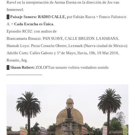
Ravel en la interpretación de Anima Eterna en la dirección de Jos van
Immerseel.
█ Paisaje Sonoro: RADIO CALLE,
por Fabián Racca + Franco Falistoco
A. =
Cada Escucha es Única
.
Episodio RC02: con audios de
Biancamaria Binazzi: PAN SUAVE, CALLE BRUZON. LA HABANA.
Hannah Loyo: Pieza Corazón Obrero, Lexmark (Nueva ciudad de México)
Adolfo Corts: Calles Gaboto y 1º de Mayo, lluvia, 19h, 19 Mar 2016,
Rosario, Arg.
█ Shaun Robert:
ZOLOFTun susurro voltios verdadero sonido
─────────────