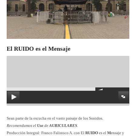
El RUIDO es el Mensaje
Sean parte de la escucha en el vasto paisaje de los Sonidos.
Recomendamos el
Uso
de
AURICULARES
.
Producción Integral: Franco Falistoco A. con El
RUIDO
es el
M
ensaje y