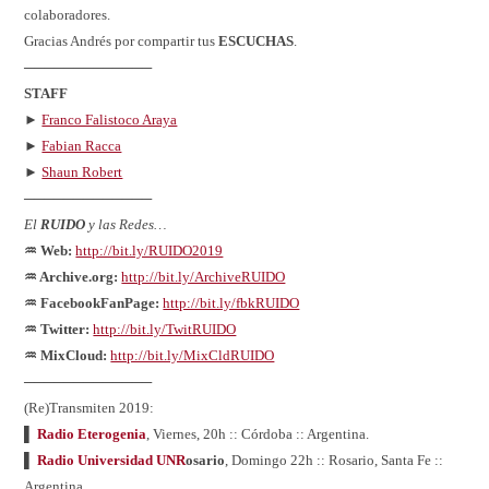
colaboradores.
Gracias Andrés por compartir tus
ESCUCHAS
.
─────────────
STAFF
►
Franco Falistoco Araya
►
Fabian Racca
►
Shaun Robert
─────────────
El
RUIDO
y las Redes…
♒ Web:
http://bit.ly/RUIDO2019
♒ Archive.org:
http://bit.ly/ArchiveRUIDO
♒ FacebookFanPage:
http://bit.ly/fbkRUIDO
♒ Twitter:
http://bit.ly/TwitRUIDO
♒ MixCloud:
http://bit.ly/MixCldRUIDO
─────────────
(Re)Transmiten 2019:
▌
Radio Eterogenia
, Viernes, 20h :: Córdoba :: Argentina.
▌
Radio Universidad UNR
osario
, Domingo 22h :: Rosario, Santa Fe ::
Argentina.