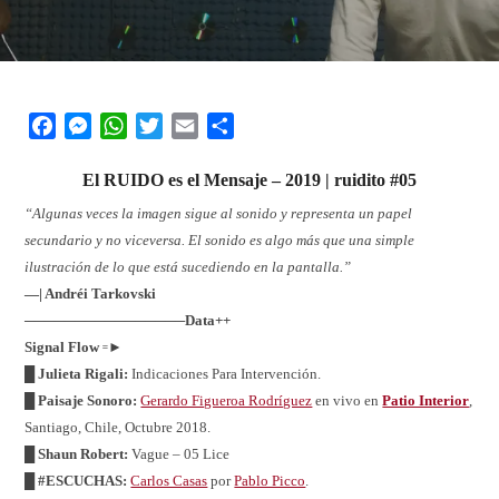
Facebook
Messenger
WhatsApp
Twitter
Email
Share
El
RUIDO
es el
M
ensaje – 2019 | ruidito #05
“Algunas veces la imagen sigue al sonido y representa un papel
secundario y no viceversa. El sonido es algo más que una simple
ilustración de lo que está sucediendo en la pantalla.”
—| Andréi Tarkovski
────────────────
Data++
Signal Flow
꞊►
█ Julieta Rigali:
Indicaciones Para Intervención.
█ Paisaje Sonoro:
Gerardo Figueroa Rodríguez
en vivo en
Patio Interior
,
Santiago, Chile, Octubre 2018.
█ Shaun Robert:
Vague – 05 Lice
█ #ESCUCHAS:
Carlos Casas
por
Pablo Picco
.