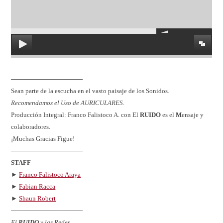
────────────────
Sean parte de la escucha en el vasto paisaje de los Sonidos.
Recomendamos el Uso de AURICULARES
.
Producción Integral: Franco Falistoco A. con El
RUIDO
es el
M
ensaje y
colaboradores.
¡Muchas Gracias Figue!
────────────────
STAFF
►
Franco Falistoco Araya
►
Fabian Racca
►
Shaun Robert
────────────────
El
RUIDO
y las Redes…