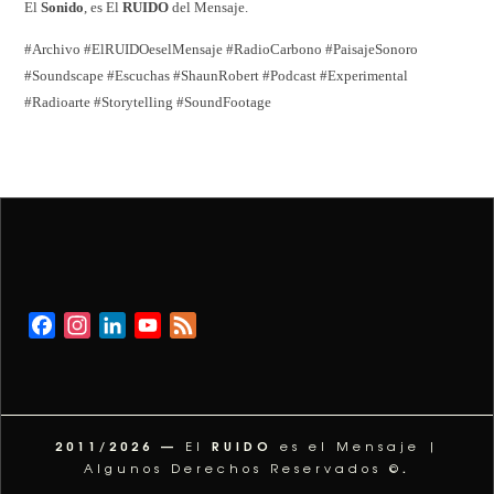
El
Sonido
, es El
RUIDO
del Mensaje.
#Archivo #ElRUIDOeselMensaje #RadioCarbono #PaisajeSonoro
#Soundscape #Escuchas #ShaunRobert #Podcast #Experimental
#Radioarte #Storytelling #SoundFootage
Facebook
Instagram
LinkedIn
YouTube
Feed
Channel
2011/2026 —
RUIDO
El
es el Mensaje |
.
Algunos Derechos Reservados ©