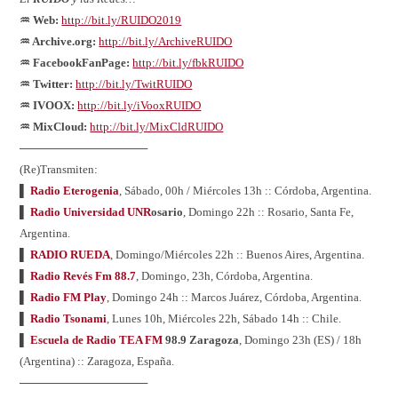
♒ Web:
http://bit.ly/RUIDO2019
♒ Archive.org:
http://bit.ly/ArchiveRUIDO
♒ FacebookFanPage:
http://bit.ly/fbkRUIDO
♒ Twitter:
http://bit.ly/TwitRUIDO
♒ IVOOX:
http://bit.ly/iVooxRUIDO
♒ MixCloud:
http://bit.ly/MixCldRUIDO
────────────────
(Re)Transmiten:
▌
Radio Eterogenia
, Sábado, 00h / Miércoles 13h :: Córdoba, Argentina.
▌
Radio Universidad UNR
osario
, Domingo 22h :: Rosario, Santa Fe,
Argentina.
▌
RADIO RUEDA
, Domingo/Miércoles 22h :: Buenos Aires, Argentina.
▌
Radio Revés Fm 88.7
, Domingo, 23h, Córdoba, Argentina.
▌
Radio FM Play
, Domingo 24h :: Marcos Juárez, Córdoba, Argentina.
▌
Radio Tsonami
, Lunes 10h, Miércoles 22h, Sábado 14h :: Chile.
▌
Escuela de Radio TEA FM
98.9 Zaragoza
, Domingo 23h (ES) / 18h
(Argentina) :: Zaragoza, España.
────────────────