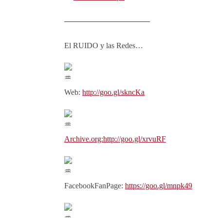
────────────────
El RUIDO y las Redes…
Web:
http://goo.gl/skncKa
Archive.org:
http://goo.gl/xrvuRF
FacebookFanPage:
https://goo.gl/mnpk49