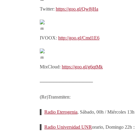
Twitter:
https://goo.gl/Qw8jHa
IVOOX:
http://goo.gl/Cmd1E6
MixCloud:
https://goo.gl/g6qtMk
────────────────
(Re)Transmiten:
▌
Radio Eterogenia
, Sábado, 00h / Miércoles 13h
▌
Radio Universidad UNR
orario, Domingo 22h ::