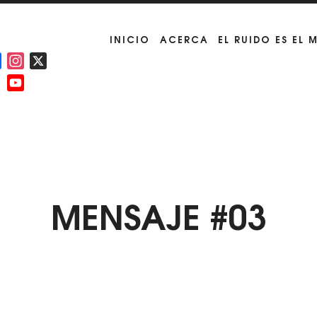
INICIO
ACERCA
EL RUIDO ES EL 
Facebook
Instagram
X
YouTube
Channel
MENSAJE #03