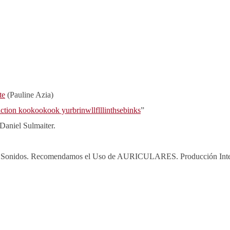
te
(Pauline Azia)
ction kookookook yurbrinwllflllinthsebinks
”
Daniel Sulmaiter.
e los Sonidos. Recomendamos el Uso de AURICULARES. Producción Int