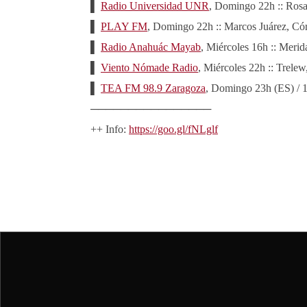
▌
Radio Universidad UNR
, Domingo 22h :: Rosa
▌
PLAY FM
, Domingo 22h :: Marcos Juárez, Có
▌
Radio Anahuác Mayab
, Miércoles 16h :: Meri
▌
Viento Nómade Radio
, Miércoles 22h :: Trele
▌
TEA FM 98.9 Zaragoza
, Domingo 23h (ES) / 
────────────────
++ Info:
https://goo.gl/fNLglf