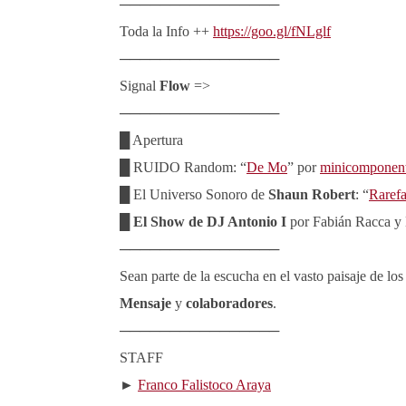
────────────────
Toda la Info ++
https://goo.gl/fNLglf
────────────────
Signal
Flow
=>
────────────────
█ Apertura
█ RUIDO Random: “
De Mo
” por
minicomponen
█ El Universo Sonoro de
Shaun Robert
: “
Rarefa
█
El Show de DJ Antonio I
por Fabián Racca y 
────────────────
Sean parte de la escucha en el vasto paisaje d
Mensaje
y
colaboradores
.
────────────────
STAFF
►
Franco Falistoco Araya