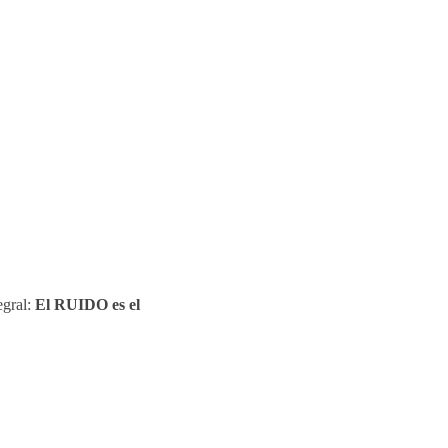
egral:
El RUIDO es el