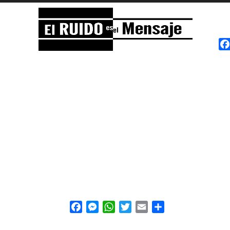
El RUIDO es el Mensaje
NOISE is the Message
Facebook
Messenger
WhatsApp
Twitter
Email
Share