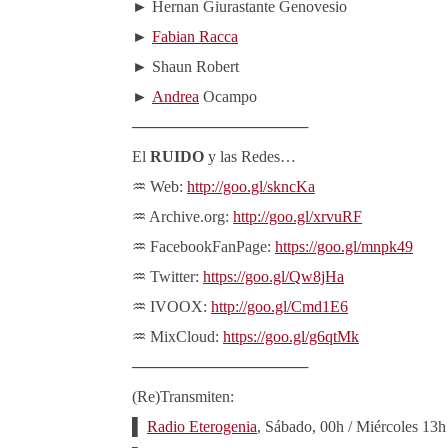
► Hernan Giurastante Genovesio
►
Fabian Racca
► Shaun Robert
►
Andrea
Ocampo
────────────────
El
RUIDO
y las Redes…
♒ Web:
http://goo.gl/skncKa
♒ Archive.org:
http://goo.gl/xrvuRF
♒ FacebookFanPage:
https://goo.gl/mnpk49
♒ Twitter:
https://goo.gl/Qw8jHa
♒ IVOOX:
http://goo.gl/Cmd1E6
♒ MixCloud:
https://goo.gl/g6qtMk
────────────────
(Re)Transmiten:
▌
Radio Eterogenia
, Sábado, 00h / Miércoles 13h