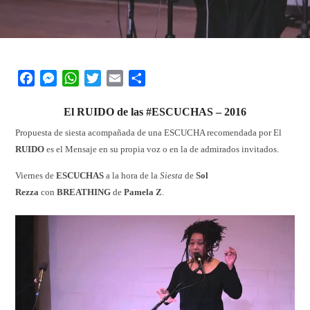
Facebook
Messenger
WhatsApp
Twitter
Email
Share
El RUIDO de las #
ESCUCHAS
– 2016
Propuesta de siesta acompañada de una ESCUCHA recomendada por El
RUIDO
es el Mensaje en su propia voz o en la de admirados invitados.
Viernes de
ESCUCHAS
a la hora de la
Siesta
de
Sol
Rezza
con
BREATHING
de
Pamela Z
.