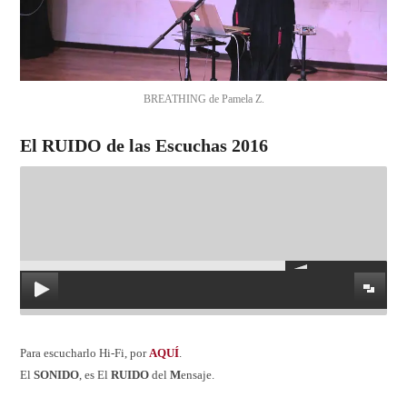
BREATHING de Pamela Z.
El RUIDO de las Escuchas 2016
Para escucharlo Hi-Fi, por
AQUÍ
.
El
SONIDO
, es El
RUIDO
del
M
ensaje.