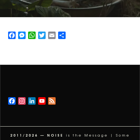
Facebook
Messenger
WhatsApp
Twitter
Email
Share
Facebook
Instagram
LinkedIn
YouTube
Feed
Channel
2011/2026 — NOISE
is the Message | Some