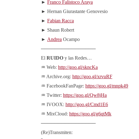
►
Franco Falistoco Araya
► Hernan Giurastante Genovesio
►
Fabian Racca
► Shaun Robert
►
Andrea
Ocampo
────────────────
El
RUIDO
y las Redes…
♒ Web:
http://goo.gl/skncKa
♒ Archive.org:
http://goo.gl/xrvuRF
♒ FacebookFanPage:
https://goo.gl/mnpk49
♒ Twitter:
https://goo.gl/Qw8jHa
♒ IVOOX:
http://goo.gl/Cmd1E6
♒ MixCloud:
https://goo.gl/g6qtMk
────────────────
(Re)Transmiten: