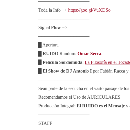
────────────────
Toda la Info ++
https://goo.gl/VuXDSo
────────────────
Signal
Flow
=>
────────────────
█ Apertura
█
RUIDO
Random:
Omar Serra
.
█
Película Sordomuda
:
La Filosofía en el Tocad
█
El Show de DJ Antonio I
por Fabián Racca y 
────────────────
Sean parte de la escucha en el vasto paisaje de lo
Recomendamos el Uso de AURICULARES.
Producción Integral:
El RUIDO es el Mensaje
y
────────────────
STAFF