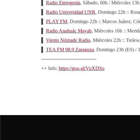
▌
Radio Eterogenia
, Sábado, 00h / Miércoles 13h
▌
Radio Universidad UNR
, Domingo 22h :: Rosa
▌
PLAY FM
, Domingo 22h :: Marcos Juárez, Có
▌
Radio Anahuác Mayab
, Miércoles 16h :: Meri
▌
Viento Nómade Radio
, Miércoles 22h :: Trele
▌
TEA FM 98.9 Zaragoza
, Domingo 23h (ES) / 
────────────────
++ Info:
https://goo.gl/VuXDSo