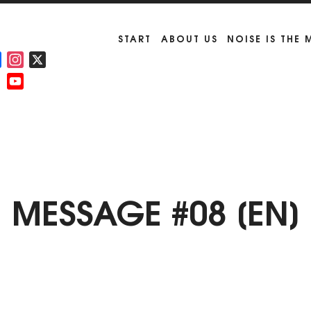
START
ABOUT US
NOISE IS THE
Facebook
Instagram
X
YouTube
Channel
MESSAGE #08 [EN]