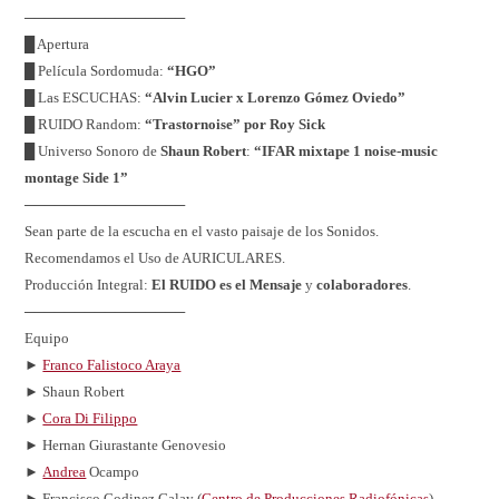
────────────────
█ Apertura
█ Película Sordomuda:
“HGO”
█ Las ESCUCHAS:
“Alvin Lucier x Lorenzo Gómez Oviedo”
█ RUIDO Random:
“Trastornoise” por Roy Sick
█ Universo Sonoro de
Shaun Robert
:
“IFAR mixtape 1 noise-music
montage Side 1”
────────────────
Sean parte de la escucha en el vasto paisaje de los Sonidos.
Recomendamos el Uso de AURICULARES.
Producción Integral:
El RUIDO es el Mensaje
y
colaboradores
.
────────────────
Equipo
►
Franco Falistoco Araya
► Shaun Robert
►
Cora Di Filippo
► Hernan Giurastante Genovesio
►
Andrea
Ocampo
► Francisco Godinez Galay (
Centro de Producciones Radiofónicas
)