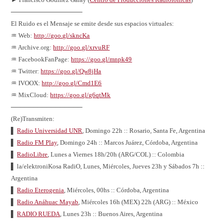
────────────────
El Ruido es el Mensaje se emite desde sus espacios virtuales:
♒ Web:
http://goo.gl/skncKa
♒ Archive.org:
http://goo.gl/xrvuRF
♒ FacebookFanPage:
https://goo.gl/mnpk49
♒ Twitter:
https://goo.gl/Qw8jHa
♒ IVOOX:
http://goo.gl/Cmd1E6
♒ MixCloud:
https://goo.gl/g6qtMk
────────────────
(Re)Transmiten:
▌
Radio Universidad UNR
, Domingo 22h :: Rosario, Santa Fe, Argentina
▌
Radio FM Play
, Domingo 24h :: Marcos Juárez, Córdoba, Argentina
▌
RadioLibre
, Lunes a Viernes 18h/20h (ARG/COL) :: Colombia
▌ la/elektroniKosa RadiO, Lunes, Miércoles, Jueves 23h y Sábados 7h ::
Argentina
▌
Radio Eterogenia
, Miércoles, 00hs :: Córdoba, Argentina
▌
Radio Anáhuac Mayab
, Miércoles 16h (MEX) 22h (ARG) :: México
▌
RADIO RUEDA
, Lunes 23h :: Buenos Aires, Argentina