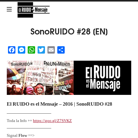
El
RUIDO
NOISE
SonoRUIDO #28 [EN]
es
Facebook
Messenger
WhatsApp
Twitter
Email
Share
el
Mensaje
El RUIDO es el Mensaje
– 2016 |
SonoRUIDO #28
────────────────
Toda la Info ++
https://goo.gl/Z7SVKZ
────────────────
Signal
Flow
==>