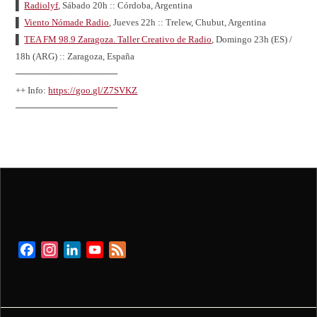
▌
Radiolyf
, Sábado 20h :: Córdoba, Argentina
▌
Viento Nómade Radio
, Jueves 22h :: Trelew, Chubut, Argentina
▌
TEA FM 98.9 Zaragoza. Taller Creativo de Radio
, Domingo 23h (ES) /
18h (ARG) :: Zaragoza, España
────────────────
++ Info:
https://goo.gl/Z7SVKZ
────────────────
Facebook
Instagram
LinkedIn
YouTube
Feed
Channel