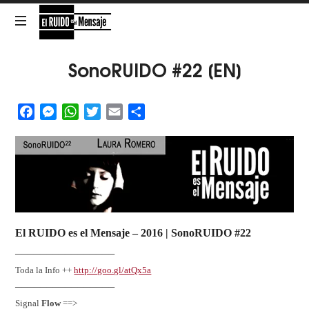
El
RUIDO
NOISE
SonoRUIDO #22 [EN]
es
Facebook
Messenger
WhatsApp
Twitter
Email
Share
el
Mensaje
El RUIDO es el Mensaje
– 2016 |
SonoRUIDO #22
────────────────
Toda la Info ++
http://goo.gl/atQx5a
────────────────
Signal
Flow
==>