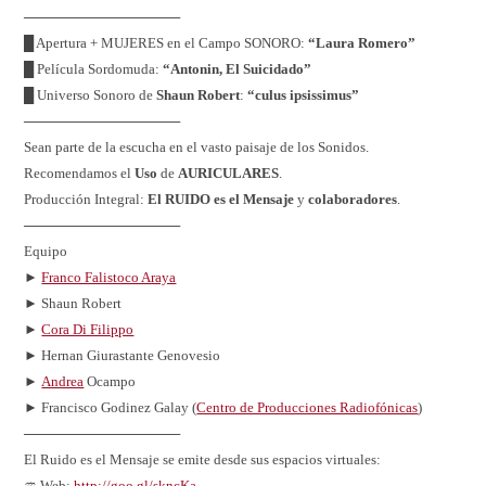
────────────────
█ Apertura + MUJERES en el Campo SONORO:
“Laura Romero”
█ Película Sordomuda:
“Antonin, El Suicidado”
█ Universo Sonoro de
Shaun Robert
:
“culus ipsissimus”
────────────────
Sean parte de la escucha en el vasto paisaje de los Sonidos.
Recomendamos el
Uso
de
AURICULARES
.
Producción Integral:
El RUIDO es el Mensaje
y
colaboradores
.
────────────────
Equipo
►
Franco Falistoco Araya
► Shaun Robert
►
Cora Di Filippo
► Hernan Giurastante Genovesio
►
Andrea
Ocampo
► Francisco Godinez Galay (
Centro de Producciones Radiofónicas
)
────────────────
El Ruido es el Mensaje se emite desde sus espacios virtuales:
♒ Web:
http://goo.gl/skncKa