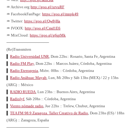
♒ Archive.org:
http://goo.gl/xrvuRF
♒ FacebookFanPage:
https://goo.gl/mnpk49
♒ Twitter:
https://goo.gl/Qw8jHa
♒ IVOOX:
http://goo.gl/Cmd1E6
♒ MixCloud:
https://goo.gl/g6qtMk
────────────────
(Re)Transmiten
▌
Radio Universidad UNR
, Dom 22hs:: Rosario, Santa Fe, Argentina
▌
Radio FM Play
, Dom 22hs :: Marcos Juárez, Córdoba, Argentina
▌
Radio Eterogenia
, Miérc. 00hs :: Córdoba, Argentina
▌
Radio Anáhuac Mayab
, Lun, Mi 20hs y Sáb 13hs (MEX) / 22 y 15hs
(ARG) :: México
▌
RADIO RUEDA
, Lun 23hs :: Buenos Aires, Argentina
▌
Radiolyf
, Sáb 20hs :: Córdoba, Argentina
▌
Viento nómade radio
, Jue 22hs :: Trelew, Chubut, Argentina
▌
TEA FM 98.9 Zaragoza. Taller Creativo de Radio
, Dom 23hs (ES) / 18hs
(ARG) :: Zaragoza, España
────────────────