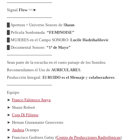
────────────────
Signal
Flow
==►
────────────────
█ Apertura + Universo Sonoro de
Shaun
█ Película Sordomuda:
“FEMINOISE”
█ MUJERES en el Campo SONORO:
Lucile Hadzihalilovic
█ Documental Sonoro:
“1º de Mayo”
────────────────
Sean parte de la escucha en el vasto paisaje de los Sonidos.
Recomendamos el Uso de
AURICULARES
.
Producción Integral:
El RUIDO es el Mensaje
y
colaboradores
.
────────────────
Equipo
►
Franco Falistoco Araya
► Shaun Robert
►
Cora Di Filippo
► Hernan Giurastante Genovesio
►
Andrea
Ocampo
► Francisco Godinez Galay (
Centro de Producciones Radiofónicas
)