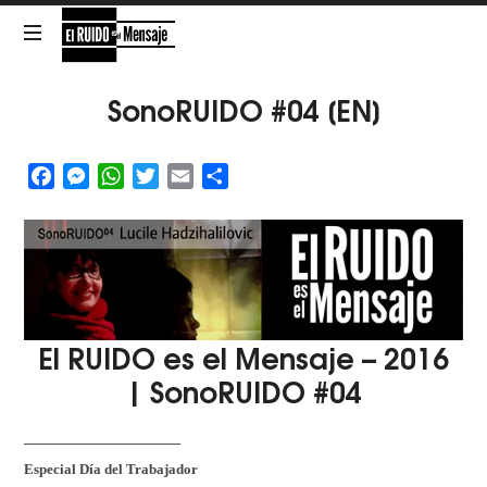
El
RUIDO
NOISE
SonoRUIDO #04 [EN]
es
Facebook
Messenger
WhatsApp
Twitter
Email
Share
el
Mensaje
El RUIDO es el Mensaje – 2016
| SonoRUIDO #04
────────────────
Especial Día del Trabajador