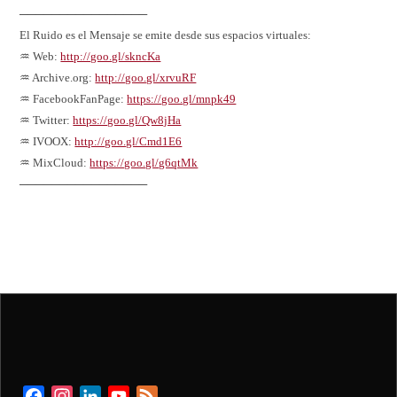
────────────────
El Ruido es el Mensaje se emite desde sus espacios virtuales:
♒ Web:
http://goo.gl/skncKa
♒ Archive.org:
http://goo.gl/xrvuRF
♒ FacebookFanPage:
https://goo.gl/mnpk49
♒ Twitter:
https://goo.gl/Qw8jHa
♒ IVOOX:
http://goo.gl/Cmd1E6
♒ MixCloud:
https://goo.gl/g6qtMk
────────────────
Facebook
Instagram
LinkedIn
YouTube
Feed