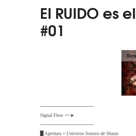
El RUIDO es 
#01
────────────────
Signal Flow ==►
────────────────
█ Apertura + Universo Sonoro de Shaun