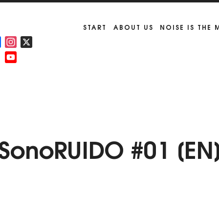
START
ABOUT US
NOISE IS THE
Facebook
Instagram
X
YouTube
Channel
SonoRUIDO #01 [EN