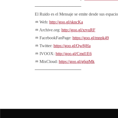
────────────────
El Ruido es el Mensaje se emite desde sus espacios
♒ Web:
http://goo.gl/skncKa
♒ Archive.org:
http://goo.gl/xrvuRF
♒ FacebookFanPage:
https://goo.gl/mnpk49
♒ Twitter:
https://goo.gl/Qw8jHa
♒ IVOOX:
http://goo.gl/Cmd1E6
♒ MixCloud:
https://goo.gl/g6qtMk
────────────────