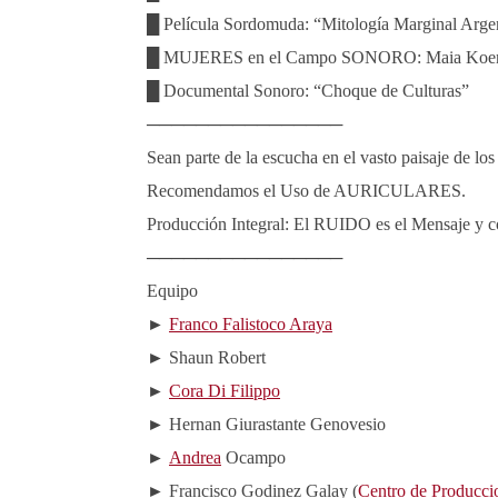
█ Película Sordomuda: “Mitología Marginal Arge
█ MUJERES en el Campo SONORO: Maia Koe
█ Documental Sonoro: “Choque de Culturas”
────────────────
Sean parte de la escucha en el vasto paisaje de lo
Recomendamos el Uso de AURICULARES.
Producción Integral: El RUIDO es el Mensaje y c
────────────────
Equipo
►
Franco Falistoco Araya
► Shaun Robert
►
Cora Di Filippo
► Hernan Giurastante Genovesio
►
Andrea
Ocampo
► Francisco Godinez Galay (
Centro de Producci