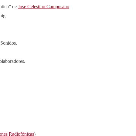
ntina” de
Jose Celestino Campusano
nig
s Sonidos.
olaboradores.
ones Radiofónicas
)